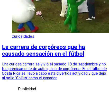
Curiosidades
La carrera de corpóreos que ha
causado sensación en el fútbol
Una curiosa carrera se vivió el pasado 18 de septiembre y no
fue precisamente de autos, sino de corpóreos. En el fútbol de
Costa Rica se llevó a cabo esta divertida actividad y que dejó
al pollo 'Gollito' como el ganador.
Publicidad