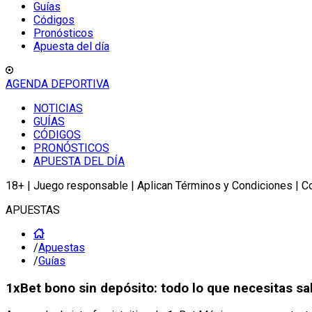
Guías
Códigos
Pronósticos
Apuesta del día
AGENDA DEPORTIVA
NOTICIAS
GUÍAS
CÓDIGOS
PRONÓSTICOS
APUESTA DEL DÍA
18+ | Juego responsable | Aplican Términos y Condiciones | C
APUESTAS
/
Apuestas
/
Guías
1xBet bono sin depósito: todo lo que necesitas sa