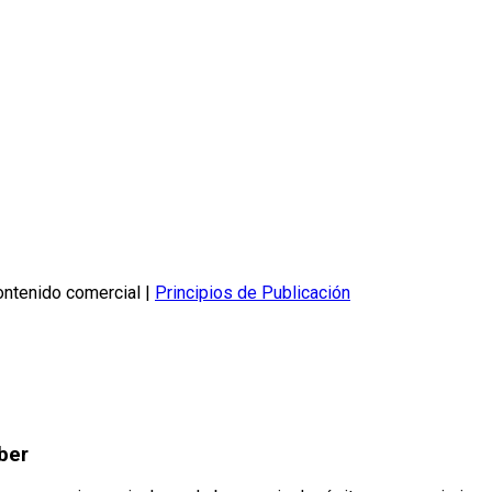
ontenido comercial |
Principios de Publicación
ber