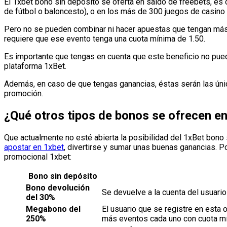
El 1xbet bono sin depósito se oferta en saldo de freebets, es 
de fútbol o baloncesto), o en los más de 300 juegos de casino d
Pero no se pueden combinar ni hacer apuestas que tengan más 
requiere que ese evento tenga una cuota mínima de 1.50.
Es importante que tengas en cuenta que este beneficio no puede
plataforma 1xBet.
Además, en caso de que tengas ganancias, éstas serán las únic
promoción.
¿Qué otros tipos de bonos se ofrecen e
Que actualmente no esté abierta la posibilidad del 1xBet bono
apostar en 1xbet
, divertirse y sumar unas buenas ganancias. P
promocional 1xbet:
Bono sin depósito
Bono devolución
Se devuelve a la cuenta del usuar
del 30%
Megabono del
El usuario que se registre en esta
250%
más eventos cada uno con cuota mí