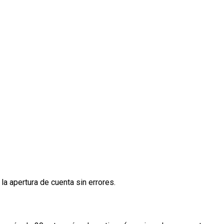
la apertura de cuenta sin errores.