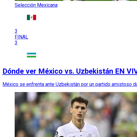
Selección Mexicana
3
FINAL
3
Dónde ver México vs. Uzbekistán EN VIV
México se enfrenta ante Uzbekistán por un partido amistoso du