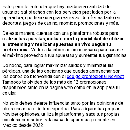
Esto permite entender que hay una buena cantidad de
usuarios satisfechos con los servicios prestados por la
operadora, que tiene una gran variedad de ofertas tanto en
deportes, juegos de casino, momios, promociones y más.
De esta manera, cuentas con una plataforma robusta para
realizar tus apuestas,
incluso con la posibilidad de utilizar
el streaming y realizar apuestas en vivo según tu
preferencia.
Ve toda la información necesaria para sacarle
el máximo provecho a tus apuestas y aumentar tus ganancias.
De hecho, para lograr maximizar saldos y minimizar las
pérdidas, una de las opciones que puedes aprovechar son
los bonos de bienvenida con el
código promocional Novibet
.
Tampoco te olvides de las más de 12 promociones
disponibles tanto en la página web como en la app para tu
celular.
No solo debes dejarte influenciar tanto por las opiniones de
otros usuarios o de los expertos. Para adquirir tus propias
Novibet opiniones, utiliza la plataforma y saca tus propias
conclusiones sobre esta casa de apuestas presente en
México desde 2022.