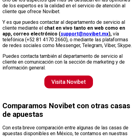
de los expertos es la calidad en el servicio de atención al
cliente que ofrece Novibet.
Y es que puedes contactar al departamento de servicio al
cliente mediante el
chat en vivo tanto en web como en
app, correo electrónico (
support@novibet.mx
),
vía
telefónica (+52 81 4170 2660), o mediante las plataformas
de redes sociales como Messenger, Telegram, Viber, Skype.
Puedes contacta también al departamento de servicio al
cliente en comunicación con la sección de marketing y de
información general.
Comparamos Novibet con otras casas
de apuestas
Con esta breve comparación entre algunas de las casas de
apuestas disponibles en México, te contamos en nuestras