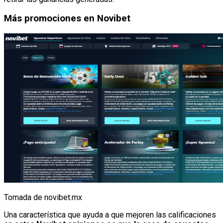
Más promociones en Novibet
Tomada de novibet.mx
Una característica que ayuda a que mejoren las calificaciones