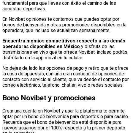
fundamental para que lleves con éxito el camino de las
apuestas deportivas.
En Novibet opiniones te contamos que puedes optar por
bonos de bienvenida y otras promociones disponibles en la
operadora, que incluso se actualizan semanalmente.
Encuentra momios competitivos respecto a las demás
operadoras disponibles en México
y disfruta de las
transmisiones en vivo que te ofrece Novibet, incluso podrás
disfrutarlo en la app móvil en tu celular.
No dejes de lado las opciones de pago y retiro que te ofrece
la casa de apuestas, con una gran cantidad de opciones de
contacto con servicio al cliente, que va desde el contacto por
correo electrónico, teléfono, chat en vivo o redes sociales.
Bono Novibet y promociones
Crear una cuenta en Novibet y usar la plataforma te permite
optar por un bono de bienvenida para deportes o para casino.
Recuerda que el bono de bienvenida está disponible para
nuevos usuarios por el 100% respecto a tu primer depósito