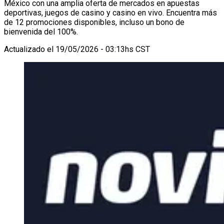
México con una amplia oferta de mercados en apuestas
deportivas, juegos de casino y casino en vivo. Encuentra más
de 12 promociones disponibles, incluso un bono de
bienvenida del 100%.
Actualizado el
19/05/2026 - 03:13hs CST