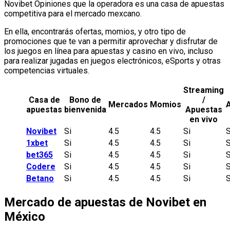
Novibet Opiniones que la operadora es una casa de apuestas
competitiva para el mercado mexcano.
En ella, encontrarás ofertas, momios, y otro tipo de
promociones que te van a permitir aprovechar y disfrutar de
los juegos en línea para apuestas y casino en vivo, incluso
para realizar jugadas en juegos electrónicos, eSports y otras
competencias virtuales.
Streaming
Casa de
Bono de
/
Mercados
Momios
apuestas
bienvenida
Apuestas
en vivo
Novibet
Si
4.5
4.5
Si
S
1xbet
Si
4.5
4.5
Si
S
bet365
Si
4.5
4.5
Si
S
Codere
Si
4.5
4.5
Si
S
Betano
Si
4.5
4.5
Si
S
Mercado de apuestas de Novibet en
México