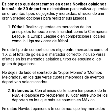
Es por eso que destacamos en estas Novibet opiniones
los más de 30 deportes
o disciplinas para realizar apuestas
en diferentes tipos de jugadas y mercados, ofreciendo una
gran variedad opciones para realizar sus jugadas.
Fútbol:
Realiza apuestas en mercados de los
principales torneos a nivel mundial, como la Champions
League, la Europa League o en competiciones locales
como la Liga mexicana de fútbol.
En este tipo de competiciones elige entre mercados como el
1 X 2, el total de goles o el marcador correcto, incluso verás
ofertas en los mercados asiáticos, tiros de esquina o los
goles de jugadores.
No dejes de lado el apartado de ‘Super Momio’ o ‘Momios
Mejorados’, en los que verás cuotas mejoradas de eventos
deportivos seleccionados.
Baloncesto:
Con el inicio de la nueva temporada de la
NBA, el baloncesto recuperará su lugar entre uno de los
deportes en los que más se apuesta en México.
En estas Novibet opiniones te contamos que hay mercados