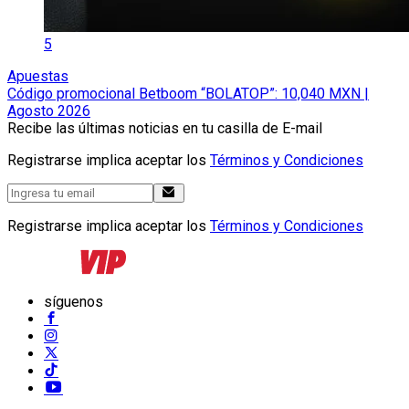
5
Apuestas
Código promocional Betboom “BOLATOP”: 10,040 MXN |
Agosto 2026
Recibe las últimas noticias en tu casilla de E-mail
Registrarse implica aceptar los
Términos y Condiciones
Registrarse implica aceptar los
Términos y Condiciones
síguenos