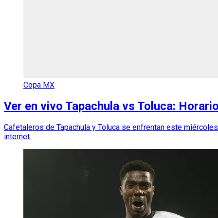
Copa MX
Ver en vivo Tapachula vs Toluca: Horari
Cafetaleros de Tapachula y Toluca se enfrentan este miércoles 
internet.