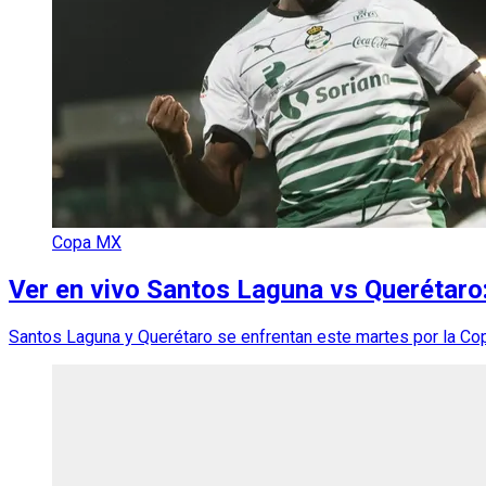
Copa MX
Ver en vivo Santos Laguna vs Querétaro:
Santos Laguna y Querétaro se enfrentan este martes por la Copa