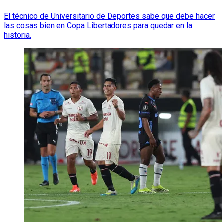
El técnico de Universitario de Deportes sabe que debe hacer
las cosas bien en Copa Libertadores para quedar en la
historia.