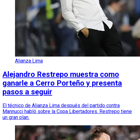
Alianza Lima
Alejandro Restrepo muestra como
ganarle a Cerro Porteño y presenta
pasos a seguir
El técnico de Alianza Lima después del partido contra
Mannucci habló sobre la Copa Libertadores. Restrepo tiene
un gran plan.