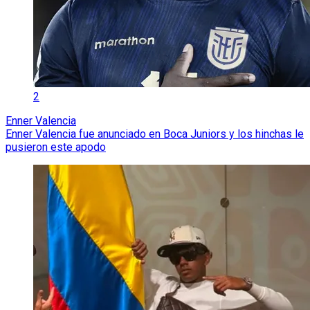
2
Enner Valencia
Enner Valencia fue anunciado en Boca Juniors y los hinchas le
pusieron este apodo