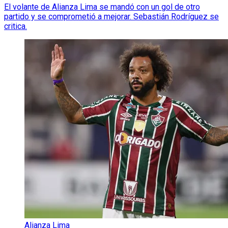
El volante de Alianza Lima se mandó con un gol de otro
partido y se comprometió a mejorar. Sebastián Rodríguez se
critica.
Alianza Lima