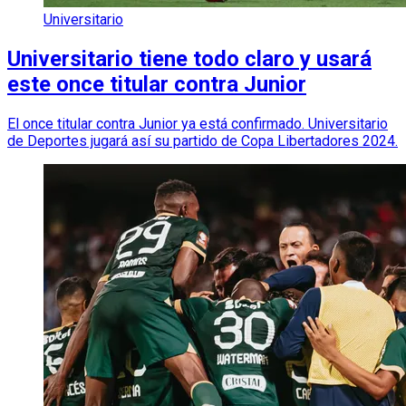
Universitario
Universitario tiene todo claro y usará
este once titular contra Junior
El once titular contra Junior ya está confirmado. Universitario
de Deportes jugará así su partido de Copa Libertadores 2024.