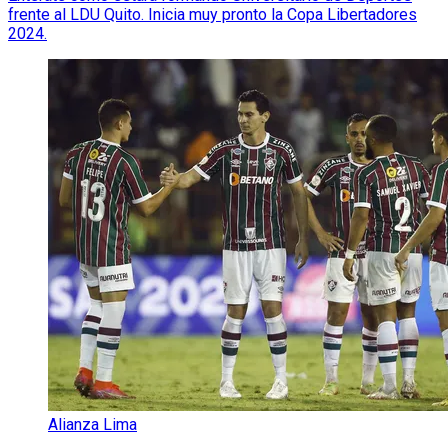
frente al LDU Quito. Inicia muy pronto la Copa Libertadores
2024.
Alianza Lima