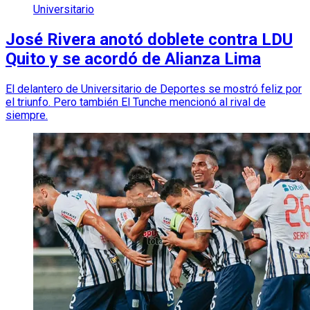
Universitario
José Rivera anotó doblete contra LDU
Quito y se acordó de Alianza Lima
El delantero de Universitario de Deportes se mostró feliz por
el triunfo. Pero también El Tunche mencionó al rival de
siempre.