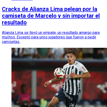
Cracks de Alianza Lima pelean por la
camiseta de Marcelo y sin importar el
resultado
Alianza Lima se llevó un empate, un resultado amargo para
muchos. Excepto para unos jugadores que fueron a pedir
camisetas.