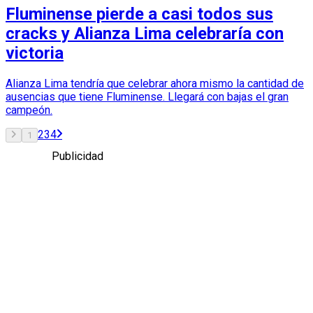
Fluminense pierde a casi todos sus
cracks y Alianza Lima celebraría con
victoria
Alianza Lima tendría que celebrar ahora mismo la cantidad de
ausencias que tiene Fluminense. Llegará con bajas el gran
campeón.
2
3
4
1
Publicidad