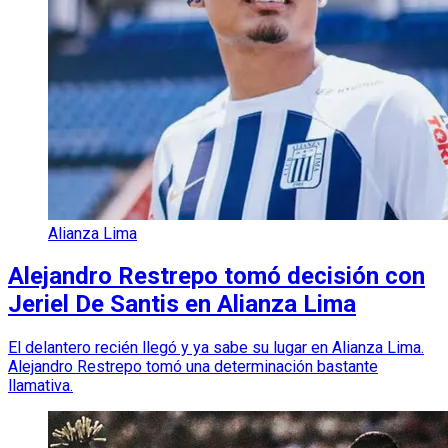
Alianza Lima
Alejandro Restrepo tomó decisión con
Jeriel De Santis en Alianza Lima
El delantero recién llegó y ya sabe su lugar en Alianza Lima.
Alejandro Restrepo tomó una determinación bastante
llamativa.