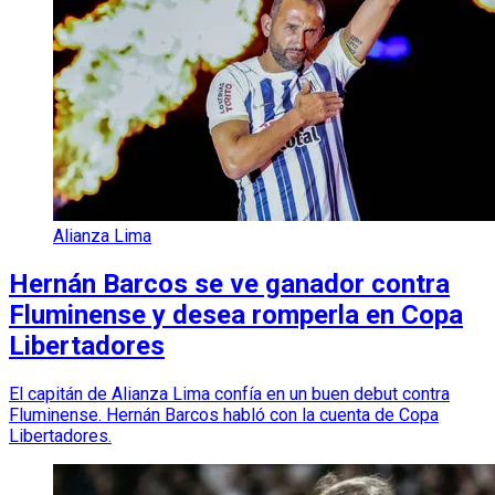
Alianza Lima
Hernán Barcos se ve ganador contra
Fluminense y desea romperla en Copa
Libertadores
El capitán de Alianza Lima confía en un buen debut contra
Fluminense. Hernán Barcos habló con la cuenta de Copa
Libertadores.