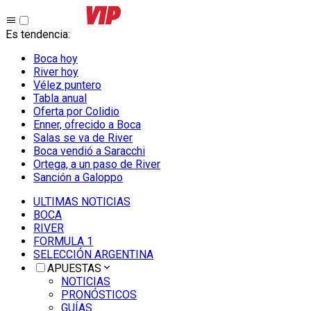
Es tendencia
:
Boca hoy
River hoy
Vélez puntero
Tabla anual
Oferta por Colidio
Enner, ofrecido a Boca
Salas se va de River
Boca vendió a Saracchi
Ortega, a un paso de River
Sanción a Galoppo
ULTIMAS NOTICIAS
BOCA
RIVER
FORMULA 1
SELECCIÓN ARGENTINA
APUESTAS
NOTICIAS
PRONÓSTICOS
GUÍAS