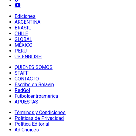
Ediciones
ARGENTINA
BRASIL
CHILE
GLOBAL
MÉXICO
PERU
US ENGLISH
QUIENES SOMOS
STAFF
CONTACTO
Escribe en Bolavip
RedGol
Futbolcentroamerica
APUESTAS
Términos y Condiciones
Políticas de Privacidad
Política Editorial
Ad Choices