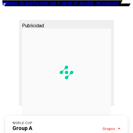
Infantino dio marcha atrás con la venta del Mundial: "No avanzará"
Publicidad