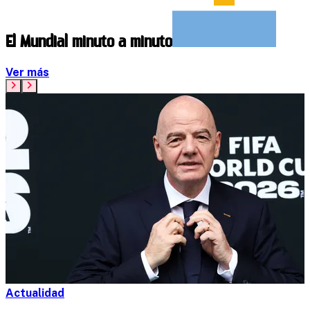
El Mundial minuto a minuto
Ver más
Actualidad