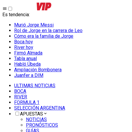
Es tendencia
:
Murió Jorge Messi
Rol de Jorge en la carrera de Leo
Cómo era la familia de Jorge
Boca hoy
River hoy
Firmó Almada
Tabla anual
Habló Úbeda
Ampliación Bombonera
Juanfer a DIM
ULTIMAS NOTICIAS
BOCA
RIVER
FORMULA 1
SELECCIÓN ARGENTINA
APUESTAS
NOTICIAS
PRONÓSTICOS
GUÍAS