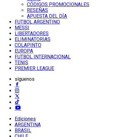
CÓDIGOS PROMOCIONALES
RESEÑAS
APUESTA DEL DÍA
FUTBOL ARGENTINO
MESSI
LIBERTADORES
ELIMINATORIAS
COLAPINTO
EUROPA
FUTBOL INTERNACIONAL
TENIS
PREMIER LEAGUE
síguenos
Ediciones
ARGENTINA
BRASIL
CHILE