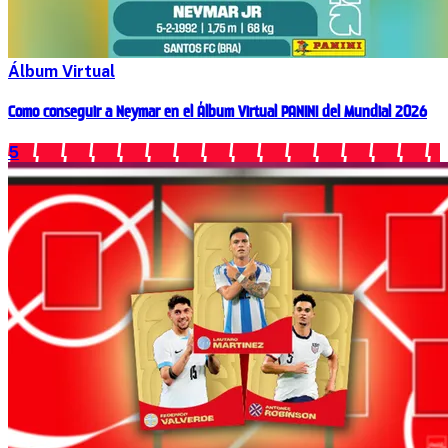
Álbum Virtual
Como conseguir a Neymar en el Álbum Virtual PANINI del Mundial 2026
5