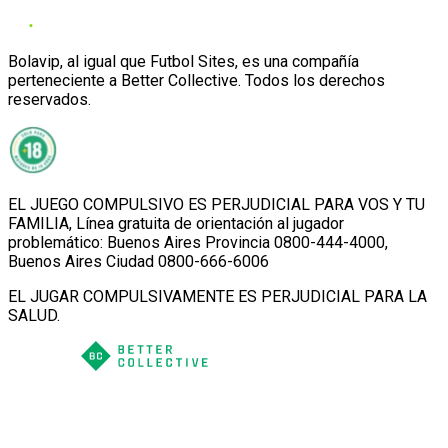
Bolavip, al igual que Futbol Sites, es una compañía
perteneciente a Better Collective. Todos los derechos
reservados.
EL JUEGO COMPULSIVO ES PERJUDICIAL PARA VOS Y TU
FAMILIA, Línea gratuita de orientación al jugador
problemático: Buenos Aires Provincia 0800-444-4000,
Buenos Aires Ciudad 0800-666-6006
EL JUGAR COMPULSIVAMENTE ES PERJUDICIAL PARA LA
SALUD.