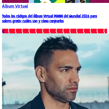
Álbum Virtual
Todos los códigos del Álbum Virtual PANINI del Mundial 2026 para
sobres gratis: cuáles son y cómo canjearlos
2