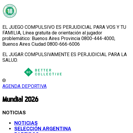
EL JUEGO COMPULSIVO ES PERJUDICIAL PARA VOS Y TU
FAMILIA, Línea gratuita de orientación al jugador
problemático: Buenos Aires Provincia 0800-444-4000,
Buenos Aires Ciudad 0800-666-6006
EL JUGAR COMPULSIVAMENTE ES PERJUDICIAL PARA LA
SALUD.
AGENDA DEPORTIVA
Mundial 2026
NOTICIAS
NOTICIAS
SELECCIÓN ARGENTINA