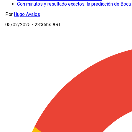
Con minutos y resultado exactos: la predicción de Boca 
Por
Hugo Avalos
05/02/2025 - 23:35hs ART