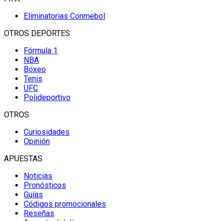
Eliminatorias Conmebol
OTROS DEPORTES
Fórmula 1
NBA
Boxeo
Tenis
UFC
Polideportivo
OTROS
Curiosidades
Opinión
APUESTAS
Noticias
Pronósticos
Guías
Códigos promocionales
Reseñas