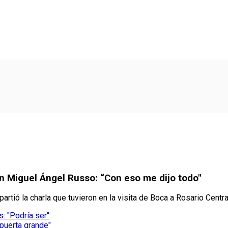
on Miguel Ángel Russo: “Con eso me dijo todo"
partió la charla que tuvieron en la visita de Boca a Rosario Centr
: "Podría ser"
 puerta grande"