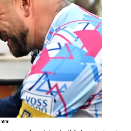
tral.