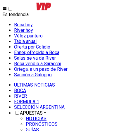
Es tendencia
:
Boca hoy
River hoy
Vélez puntero
Tabla anual
Oferta por Colidio
Enner, ofrecido a Boca
Salas se va de River
Boca vendió a Saracchi
Ortega, a un paso de River
Sanción a Galoppo
ULTIMAS NOTICIAS
BOCA
RIVER
FORMULA 1
SELECCIÓN ARGENTINA
APUESTAS
NOTICIAS
PRONÓSTICOS
GUÍAS