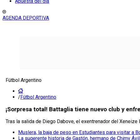
Apuesta del día
AGENDA DEPORTIVA
Fútbol Argentino
/
Fútbol Argentino
¡Sorpresa total! Battaglia tiene nuevo club y enf
Tras la salida de Diego Dabove, el exentrenador del Xeneize
Muslera, la baja de peso en Estudiantes para visitar a B
La sugerente historia de Gastón, hermano de Chimy Ávila