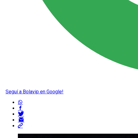
Seguí a Bolavip en Google!