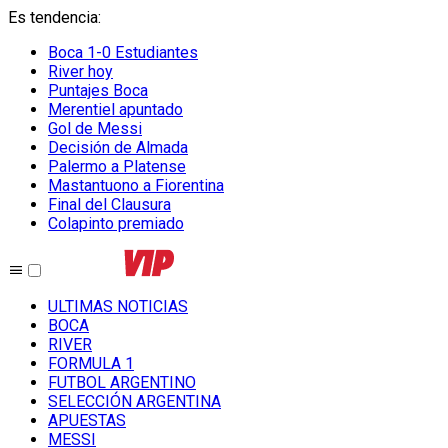
Es tendencia
:
Boca 1-0 Estudiantes
River hoy
Puntajes Boca
Merentiel apuntado
Gol de Messi
Decisión de Almada
Palermo a Platense
Mastantuono a Fiorentina
Final del Clausura
Colapinto premiado
ULTIMAS NOTICIAS
BOCA
RIVER
FORMULA 1
FUTBOL ARGENTINO
SELECCIÓN ARGENTINA
APUESTAS
MESSI