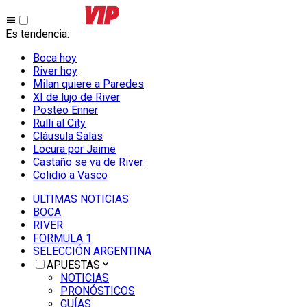
Es tendencia
:
Boca hoy
River hoy
Milan quiere a Paredes
XI de lujo de River
Posteo Enner
Rulli al City
Cláusula Salas
Locura por Jaime
Castaño se va de River
Colidio a Vasco
ULTIMAS NOTICIAS
BOCA
RIVER
FORMULA 1
SELECCIÓN ARGENTINA
APUESTAS
NOTICIAS
PRONÓSTICOS
GUÍAS