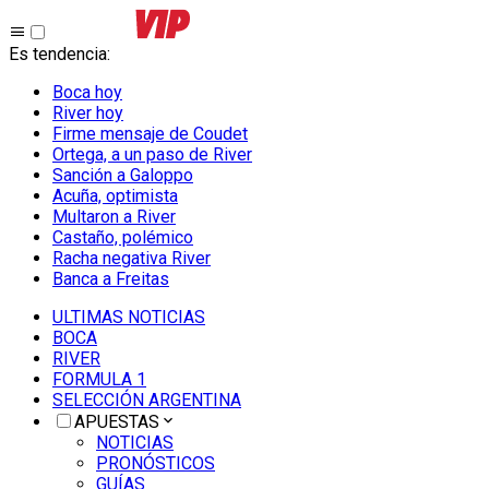
Es tendencia
:
Boca hoy
River hoy
Firme mensaje de Coudet
Ortega, a un paso de River
Sanción a Galoppo
Acuña, optimista
Multaron a River
Castaño, polémico
Racha negativa River
Banca a Freitas
ULTIMAS NOTICIAS
BOCA
RIVER
FORMULA 1
SELECCIÓN ARGENTINA
APUESTAS
NOTICIAS
PRONÓSTICOS
GUÍAS