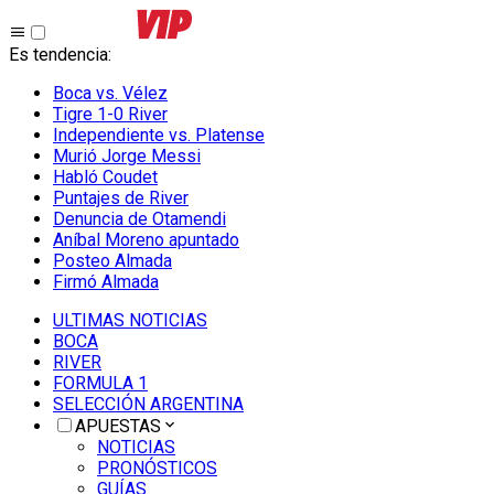
Es tendencia
:
Boca vs. Vélez
Tigre 1-0 River
Independiente vs. Platense
Murió Jorge Messi
Habló Coudet
Puntajes de River
Denuncia de Otamendi
Aníbal Moreno apuntado
Posteo Almada
Firmó Almada
ULTIMAS NOTICIAS
BOCA
RIVER
FORMULA 1
SELECCIÓN ARGENTINA
APUESTAS
NOTICIAS
PRONÓSTICOS
GUÍAS