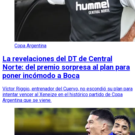
Copa Argentina
La revelaciones del DT de Central
Norte: del premio sorpresa al plan para
poner incómodo a Boca
Víctor Riggio, entrenador del Cuervo, no escondió su plan para
intentar vencer al Xeneize en el histórico partido de Copa
Argentina que se viene.