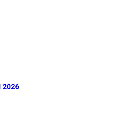
l 2026