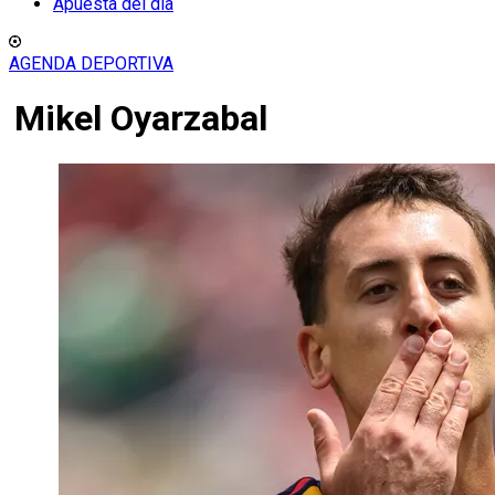
Apuesta del día
AGENDA DEPORTIVA
Mikel Oyarzabal