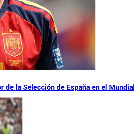
or de la Selección de España en el Mundia