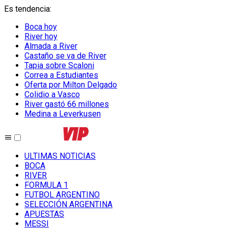
Es tendencia
:
Boca hoy
River hoy
Almada a River
Castaño se va de River
Tapia sobre Scaloni
Correa a Estudiantes
Oferta por Milton Delgado
Colidio a Vasco
River gastó 66 millones
Medina a Leverkusen
ULTIMAS NOTICIAS
BOCA
RIVER
FORMULA 1
FUTBOL ARGENTINO
SELECCIÓN ARGENTINA
APUESTAS
MESSI