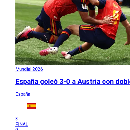
Mundial 2026
España goleó 3-0 a Austria con dobl
España
3
FINAL
0