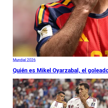
Mundial 2026
Quién es Mikel Oyarzabal, el golead