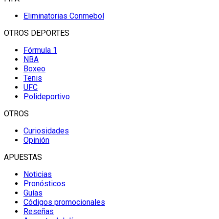
Eliminatorias Conmebol
OTROS DEPORTES
Fórmula 1
NBA
Boxeo
Tenis
UFC
Polideportivo
OTROS
Curiosidades
Opinión
APUESTAS
Noticias
Pronósticos
Guías
Códigos promocionales
Reseñas