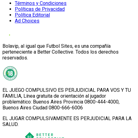
Términos y Condiciones
Políticas de Privacidad
Política Editorial
Ad Choices
Bolavip, al igual que Futbol Sites, es una compañía
perteneciente a Better Collective. Todos los derechos
reservados.
EL JUEGO COMPULSIVO ES PERJUDICIAL PARA VOS Y TU
FAMILIA, Línea gratuita de orientación al jugador
problemático: Buenos Aires Provincia 0800-444-4000,
Buenos Aires Ciudad 0800-666-6006
EL JUGAR COMPULSIVAMENTE ES PERJUDICIAL PARA LA
SALUD.