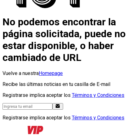
No podemos encontrar la
página solicitada, puede no
estar disponible, o haber
cambiado de URL
Vuelve a nuestra
Homepage
Recibe las últimas noticias en tu casilla de E-mail
Registrarse implica aceptar los
Términos y Condiciones
Registrarse implica aceptar los
Términos y Condiciones