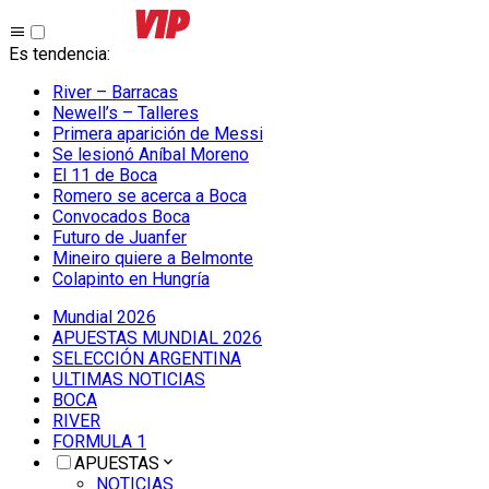
Es tendencia
:
River – Barracas
Newell’s – Talleres
Primera aparición de Messi
Se lesionó Aníbal Moreno
El 11 de Boca
Romero se acerca a Boca
Convocados Boca
Futuro de Juanfer
Mineiro quiere a Belmonte
Colapinto en Hungría
Mundial 2026
APUESTAS MUNDIAL 2026
SELECCIÓN ARGENTINA
ULTIMAS NOTICIAS
BOCA
RIVER
FORMULA 1
APUESTAS
NOTICIAS