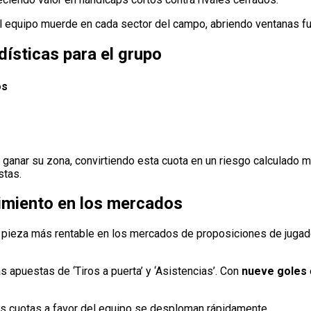
El equipo muerde en cada sector del campo, abriendo ventanas fu
dísticas para el grupo
os
 ganar su zona, convirtiendo esta cuota en un riesgo calculado m
stas.
ndimiento en los mercados
pieza más rentable en los mercados de proposiciones de jugador
s apuestas de ‘Tiros a puerta’ y ‘Asistencias’. Con
nueve goles
 las cuotas a favor del equipo se desploman rápidamente.