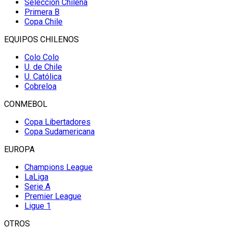
Selección Chilena
Primera B
Copa Chile
EQUIPOS CHILENOS
Colo Colo
U. de Chile
U. Católica
Cobreloa
CONMEBOL
Copa Libertadores
Copa Sudamericana
EUROPA
Champions League
LaLiga
Serie A
Premier League
Ligue 1
OTROS