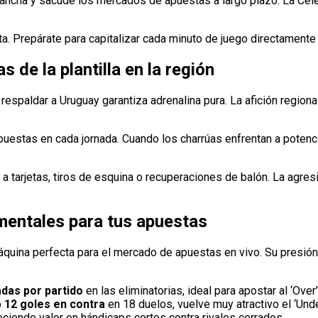
ancha y sacude los mercados de apuestas a largo plazo. La Celest
ta. Prepárate para capitalizar cada minuto de juego directamente 
s de la plantilla en la región
respaldar a Uruguay garantiza adrenalina pura. La afición regio
apuestas en cada jornada. Cuando los charrúas enfrentan a pote
tarjetas, tiros de esquina o recuperaciones de balón. La agresi
mentales para tus apuestas
máquina perfecta para el mercado de apuestas en vivo. Su presión
adas por partido
en las eliminatorias, ideal para apostar al ‘Over’
o
12 goles en contra
en 18 duelos, vuelve muy atractivo el ‘Unde
eciendo valor en hándicaps cortos contra rivales cerrados.