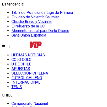
Es tendencia
:
Tabla de Posiciones Liga de Primera
El video de Valentín Gauthier
Claudio Bravo y Vozinha
El refuerzo de la UC
Momento crucial para Darío Osorio
Gana Unión Española
ULTIMAS NOTICIAS
COLO COLO
U DE CHILE
APUESTAS
SELECCIÓN CHILENA
FÚTBOL CHILENO
INTERNACIONAL
TENIS
CHILE
Campeonato Nacional