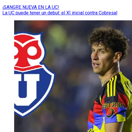
¡SANGRE NUEVA EN LA UC!
La UC puede tener un debut: el XI inicial contra Cobresal