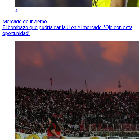
4
Mercado de invierno
El bombazo que podría dar la U en el mercado: "Ojo con esta
oportunidad"