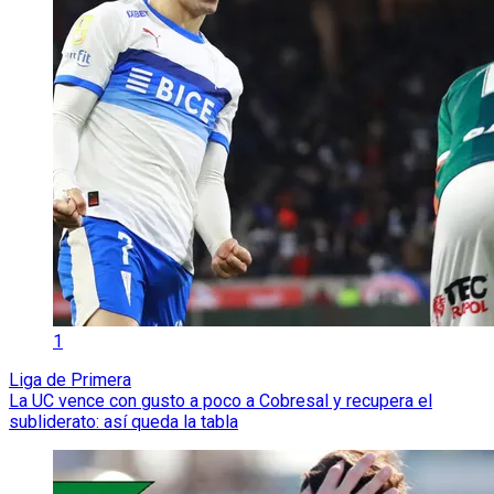
1
Liga de Primera
La UC vence con gusto a poco a Cobresal y recupera el
subliderato: así queda la tabla