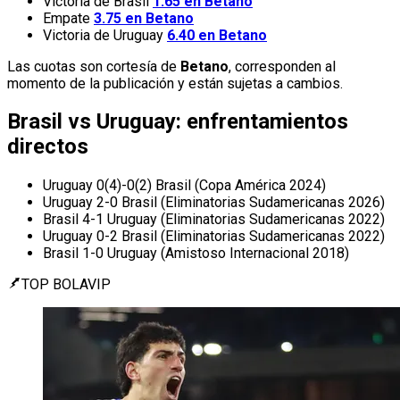
Victoria de Brasil
1.65 en Betano
Empate
3.75 en Betano
Victoria de Uruguay
6.40 en Betano
Las cuotas son cortesía de
Betano
, corresponden al
momento de la publicación y están sujetas a cambios.
Brasil vs Uruguay: enfrentamientos
directos
Uruguay 0(4)-0(2) Brasil (Copa América 2024)
Uruguay 2-0 Brasil (Eliminatorias Sudamericanas 2026)
Brasil 4-1 Uruguay (Eliminatorias Sudamericanas 2022)
Uruguay 0-2 Brasil (Eliminatorias Sudamericanas 2022)
Brasil 1-0 Uruguay (Amistoso Internacional 2018)
TOP BOLAVIP