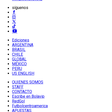
síguenos
Ediciones
ARGENTINA
BRASIL
CHILE
GLOBAL
MÉXICO
PERU
US ENGLISH
QUIENES SOMOS
STAFF
CONTACTO
Escribe en Bolavip
RedGol
Futbolcentroamerica
APUESTAS