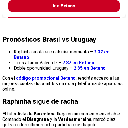
Pronósticos Brasil vs Uruguay
Raphinha anota en cualquier momento –
2.37 en
Betano
Tiros al arco Valverde –
2.87 en Betano
Doble oportunidad: Uruguay –
2.35 en Betano
Con el
código promocional Betano
, tendrás acceso a las
mejores cuotas disponibles en esta plataforma de apuestas
online.
Raphinha sigue de racha
El futbolista de
Barcelona
llega en un momento envidiable.
Contando el
Blaugrana
y la
Verdeamarelha
, marcó diez
goles en los últimos ocho partidos que disputó.