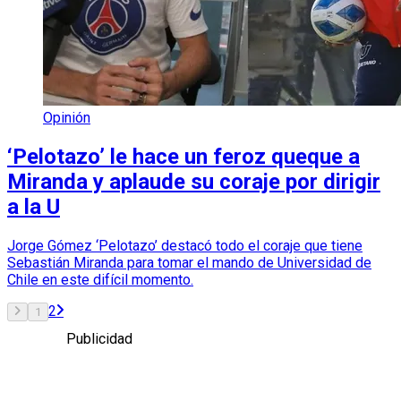
Opinión
‘Pelotazo’ le hace un feroz queque a
Miranda y aplaude su coraje por dirigir
a la U
Jorge Gómez ‘Pelotazo’ destacó todo el coraje que tiene
Sebastián Miranda para tomar el mando de Universidad de
Chile en este difícil momento.
2
1
Publicidad