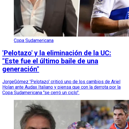
Copa Sudamericana
'Pelotazo' y la eliminación de la UC:
"Este fue el último baile de una
generación"
JorgeGómez 'Pelotazo' criticó uno de los cambios de Ariel
Holan ante Audax Italiano y piensa que con la derrota por la
Copa Sudamericana "se cerró un ciclo".