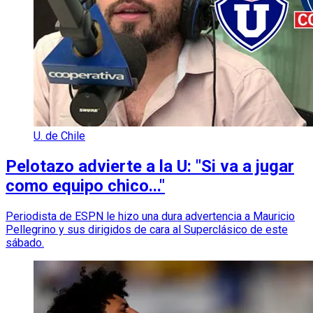
U. de Chile
Pelotazo advierte a la U: "Si va a jugar
como equipo chico..."
Periodista de ESPN le hizo una dura advertencia a Mauricio
Pellegrino y sus dirigidos de cara al Superclásico de este
sábado.