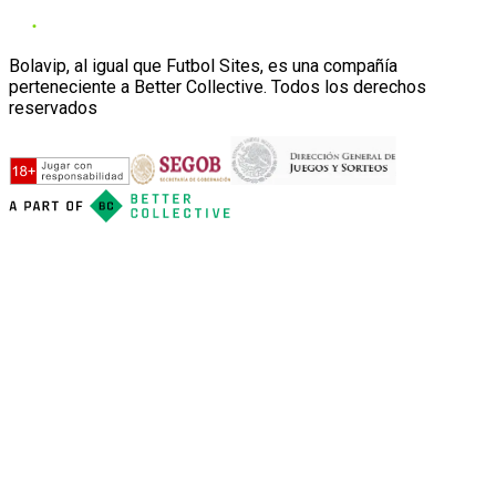
Bolavip, al igual que Futbol Sites, es una compañía
perteneciente a Better Collective. Todos los derechos
reservados