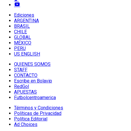
Ediciones
ARGENTINA
BRASIL
CHILE
GLOBAL
MÉXICO
PERU
US ENGLISH
QUIENES SOMOS
STAFF
CONTACTO
Escribe en Bolavip
RedGol
APUESTAS
Futbolcentroamerica
Términos y Condiciones
Políticas de Privacidad
Política Editorial
Ad Choices