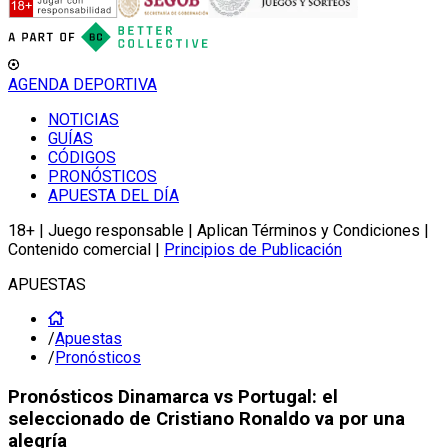
AGENDA DEPORTIVA
NOTICIAS
GUÍAS
CÓDIGOS
PRONÓSTICOS
APUESTA DEL DÍA
18+ | Juego responsable | Aplican Términos y Condiciones |
Contenido comercial |
Principios de Publicación
APUESTAS
/
Apuestas
/
Pronósticos
Pronósticos Dinamarca vs Portugal: el
seleccionado de Cristiano Ronaldo va por una
alegría