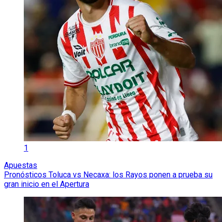
1
Apuestas
Pronósticos Toluca vs Necaxa: los Rayos ponen a prueba su
gran inicio en el Apertura