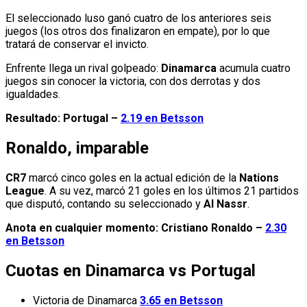
El seleccionado luso ganó cuatro de los anteriores seis
juegos (los otros dos finalizaron en empate), por lo que
tratará de conservar el invicto.
Enfrente llega un rival golpeado:
Dinamarca
acumula cuatro
juegos sin conocer la victoria, con dos derrotas y dos
igualdades.
Resultado: Portugal –
2.19 en Betsson
Ronaldo, imparable
CR7
marcó cinco goles en la actual edición de la
Nations
League
. A su vez, marcó 21 goles en los últimos 21 partidos
que disputó, contando su seleccionado y
Al Nassr
.
Anota en cualquier momento: Cristiano Ronaldo –
2.30
en Betsson
Cuotas en Dinamarca vs Portugal
Victoria de Dinamarca
3.65 en Betsson