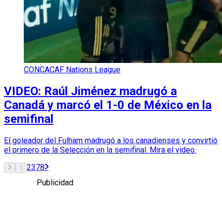
CONCACAF Nations League
VIDEO: Raúl Jiménez madrugó a
Canadá y marcó el 1-0 de México en la
semifinal
El goleador del Fulham madrugó a los canadienses y convirtió
el primero de la Selección en la semifinal. Mira el video.
2
3
7
8
1
Publicidad