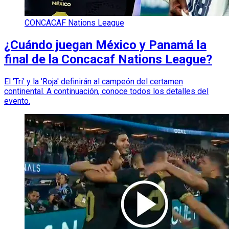
CONCACAF Nations League
¿Cuándo juegan México y Panamá la
final de la Concacaf Nations League?
El 'Tri' y la 'Roja' definirán al campeón del certamen
continental. A continuación, conoce todos los detalles del
evento.