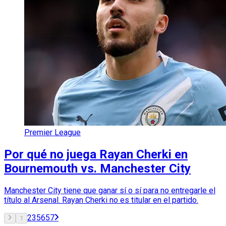
Premier League
Por qué no juega Rayan Cherki en
Bournemouth vs. Manchester City
Manchester City tiene que ganar sí o sí para no entregarle el
título al Arsenal. Rayan Cherki no es titular en el partido.
2
3
56
57
1