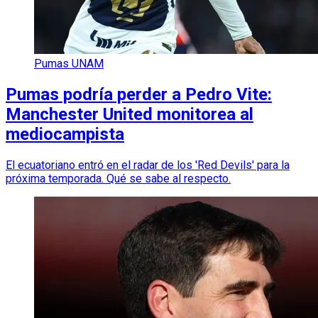
Pumas UNAM
Pumas podría perder a Pedro Vite:
Manchester United monitorea al
mediocampista
El ecuatoriano entró en el radar de los 'Red Devils' para la
próxima temporada. Qué se sabe al respecto.