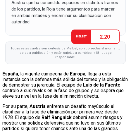
Austria que ha concedido espacios en distintos tramos
de los partidos, la Roja tiene argumentos para marcar
en ambas mitades y encaminar su clasificación con
autoridad.
2.20
MELBET
Todas estas cuotas son cortesía de Melbet, son correctas al momento
de esta publicación y están sujetas a cambios. +18 | Juego
responsable.
España
, la vigente campeona de
Europa
, llega a esta
instancia con la defensa más sólida del torneo y la obligación
de demostrar su jerarquía. El equipo de
Luis de la Fuente
controló a sus rivales en la fase de grupos y se espera que
eleve su nivel en la fase de eliminación directa.
Por su parte,
Austria
enfrenta un desafío mayúsculo al
clasificar a la fase de eliminación por primera vez desde
1978. El equipo de
Ralf Rangnick
deberá asumir riesgos y
mostrar una solidez defensiva que no tuvo en sus últimos
partidos si quiere tener chances ante una de las grandes