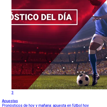
3
Apuestas
Pronósticos de hoy y mañana: apuesta en fútbol hoy