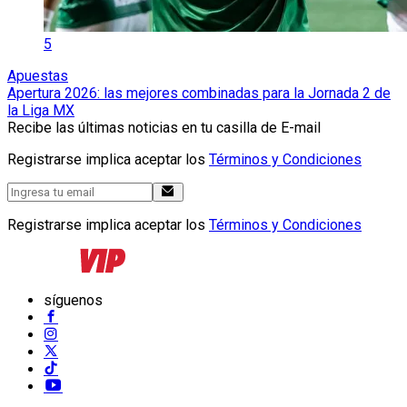
5
Apuestas
Apertura 2026: las mejores combinadas para la Jornada 2 de
la Liga MX
Recibe las últimas noticias en tu casilla de E-mail
Registrarse implica aceptar los
Términos y Condiciones
Registrarse implica aceptar los
Términos y Condiciones
síguenos