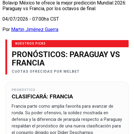
Bolavip México te ofrece la mejor predicción Mundial 2026:
Paraguay vs Francia, por los octavos de final.
04/07/2026 - 07:00hs CST
Por
Martin Jiménez Guerra
NUESTROS PICKS
PRONÓSTICOS: PARAGUAY VS
FRANCIA
CUOTAS OFRECIDAS POR MELBET
PRONÓSTICO
CLASIFICARÁ: FRANCIA
Francia parte como amplia favorita para avanzar de
ronda. Su poder ofensivo, la solidez mostrada en
defensa y la diferencia de jerarquía respecto a Paraguay
respaldan el pronóstico de una nueva clasificación para
el conjunto dirigido por Didier Deschamps.