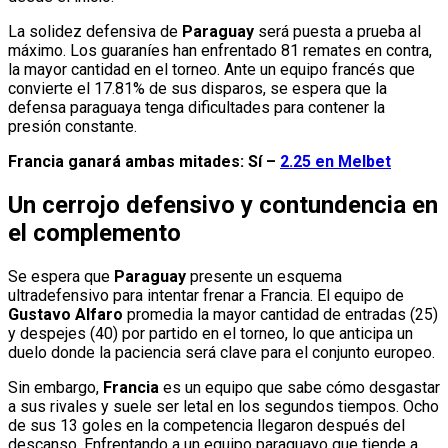
La solidez defensiva de
Paraguay
será puesta a prueba al
máximo. Los guaraníes han enfrentado 81 remates en contra,
la mayor cantidad en el torneo. Ante un equipo francés que
convierte el 17.81% de sus disparos, se espera que la
defensa paraguaya tenga dificultades para contener la
presión constante.
Francia ganará ambas mitades: Sí –
2.25 en
Melbet
Un cerrojo defensivo y contundencia en
el complemento
Se espera que
Paraguay
presente un esquema
ultradefensivo para intentar frenar a Francia. El equipo de
Gustavo Alfaro
promedia la mayor cantidad de entradas (25)
y despejes (40) por partido en el torneo, lo que anticipa un
duelo donde la paciencia será clave para el conjunto europeo.
Sin embargo,
Francia
es un equipo que sabe cómo desgastar
a sus rivales y suele ser letal en los segundos tiempos. Ocho
de sus 13 goles en la competencia llegaron después del
descanso. Enfrentando a un equipo paraguayo que tiende a