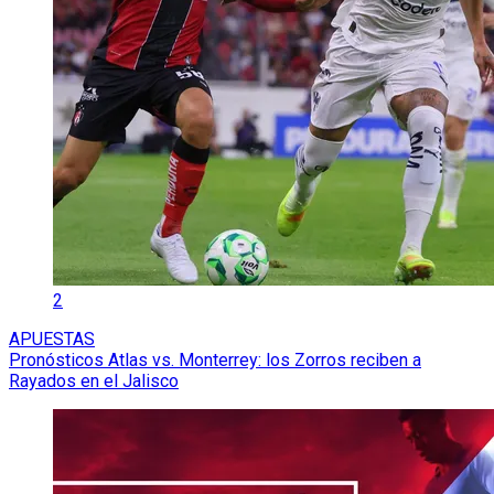
2
APUESTAS
Pronósticos Atlas vs. Monterrey: los Zorros reciben a
Rayados en el Jalisco