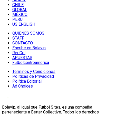
CHILE
GLOBAL
MÉXICO
PERU
US ENGLISH
QUIENES SOMOS
STAFF
CONTACTO
Escribe en Bolavip
RedGol
APUESTAS
Futbolcentroamerica
Términos y Condiciones
Políticas de Privacidad
Política Editorial
Ad Choices
Bolavip, al igual que Futbol Sites, es una compañía
perteneciente a Better Collective. Todos los derechos