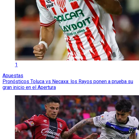
1
Apuestas
Pronósticos Toluca vs Necaxa: los Rayos ponen a prueba su
gran inicio en el Apertura