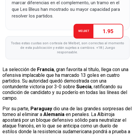
marcar diferencias en el complemento, un tramo en el
que Les Bleus han mostrado su mayor capacidad para
resolver los partidos.
1.95
MELBET
Todas estas cuotas son cortesía de Melbet, son correctas al momento
de esta publicación y están sujetas a cambios. +18 | Juego
responsable.
La selección de
Francia
, gran favorita al título, llega con una
ofensiva implacable que ha marcado 13 goles en cuatro
partidos. Su autoridad quedó demostrada con una
contundente victoria por 3-0 sobre
Suecia
, ratificando su
condición de candidato y su poderío en todas las líneas del
campo.
Por su parte,
Paraguay
dio una de las grandes sorpresas del
torneo al eliminar a
Alemania
en penales. La Albirroja
apostará por un bloque defensivo sólido para neutralizar el
ataque francés, en lo que se anticipa como un duelo de
estilos donde la resistencia sudamericana pondrá a prueba a