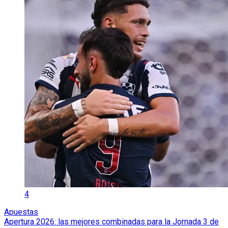
4
Apuestas
Apertura 2026: las mejores combinadas para la Jornada 3 de