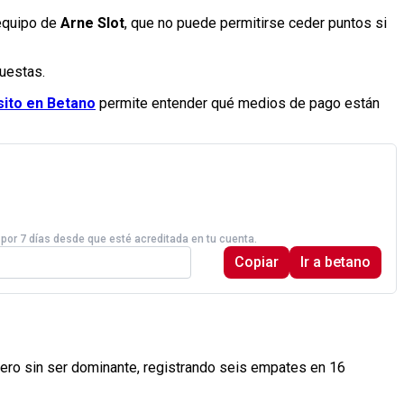
 equipo de
Arne Slot
, que no puede permitirse ceder puntos si
puestas.
ito en Betano
permite entender qué medios de pago están
ero sin ser dominante, registrando seis empates en 16