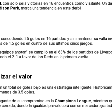
d
, con solo seis victorias en 16 encuentros como visitante. Un da
ison Park
, marca una tendencia en este derbi.
concediendo 25 goles en 16 partidos y sin mantener su valla invic
 de 1.5 goles en cuatro de sus últimos cinco juegos.
equipos anotan” se cumplió en el 63% de los partidos de Liverp
do el 2-1 a favor de los Reds en la primera vuelta.
zar el valor
 un total de goles bajo es una estrategia inteligente. Histórica
 menos de 3.5 goles.
desgaste de su compromiso en la
Champions League
, mientras 
o cerrado, donde la igualdad prevalecerá con un marcador ajustad