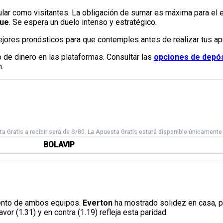
gular como visitantes. La obligación de sumar es máxima para el
ue
. Se espera un duelo intenso y estratégico.
 mejores pronósticos para que contemples antes de realizar tus a
de dinero en las plataformas. Consultar las
opciones de depós
.
iento de ambos equipos.
Everton
ha mostrado solidez en casa, p
or (1.31) y en contra (1.19) refleja esta paridad.