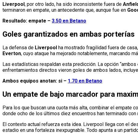
Liverpool
, por otro lado, ha sido inconsistente fuera de
Anfiel
terminaron en empate, un antecedente que, aunque fue en
Good
Resultado: empate –
3.50 en Betano
Goles garantizados en ambas porterías
La defensa de
Liverpool
ha mostrado fragilidad fuera de casa, 
Everton
, cuyo ataque ha mejorado notablemente, marcando más
Las estadísticas respaldan esta predicción. La opción “ambos 
enfrentamientos directos vieron goles de ambos lados, incluyen
Ambos equipos anotan: si –
1.70 en Betano
Un empate de bajo marcador para maximi
Para los que buscan una cuota más alta, combinar el empate con
donde ocho de los últimos diez encuentros han terminado con
El contexto actual refuerza esta idea. Liverpool llega con el 
estadio en una fortaleza inexpugnable. Todo apunta a un partid