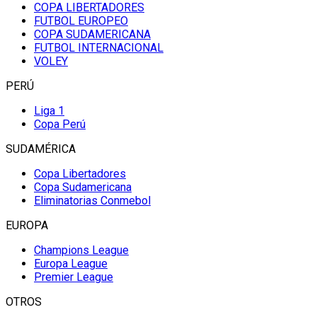
COPA LIBERTADORES
FUTBOL EUROPEO
COPA SUDAMERICANA
FUTBOL INTERNACIONAL
VOLEY
PERÚ
Liga 1
Copa Perú
SUDAMÉRICA
Copa Libertadores
Copa Sudamericana
Eliminatorias Conmebol
EUROPA
Champions League
Europa League
Premier League
OTROS