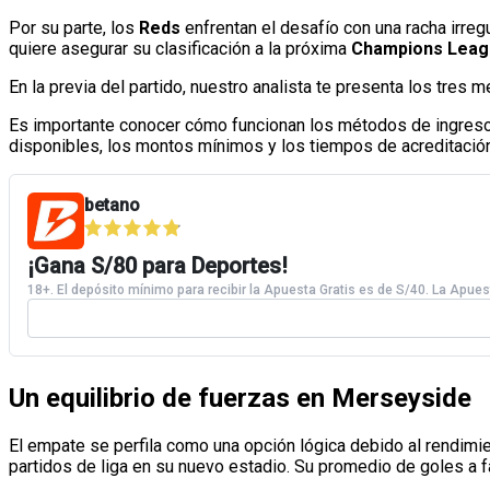
Por su parte, los
Reds
enfrentan el desafío con una racha irre
quiere asegurar su clasificación a la próxima
Champions Leag
En la previa del partido, nuestro analista te presenta los tres
Es importante conocer cómo funcionan los métodos de ingreso 
disponibles, los montos mínimos y los tiempos de acreditación
Un equilibrio de fuerzas en Merseyside
El empate se perfila como una opción lógica debido al rendim
partidos de liga en su nuevo estadio. Su promedio de goles a fav