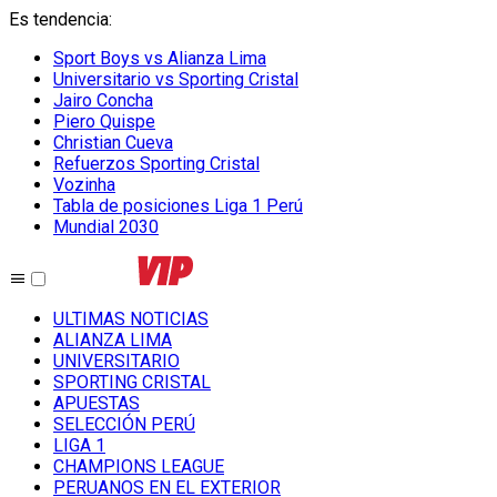
Es tendencia
:
Sport Boys vs Alianza Lima
Universitario vs Sporting Cristal
Jairo Concha
Piero Quispe
Christian Cueva
Refuerzos Sporting Cristal
Vozinha
Tabla de posiciones Liga 1 Perú
Mundial 2030
ULTIMAS NOTICIAS
ALIANZA LIMA
UNIVERSITARIO
SPORTING CRISTAL
APUESTAS
SELECCIÓN PERÚ
LIGA 1
CHAMPIONS LEAGUE
PERUANOS EN EL EXTERIOR