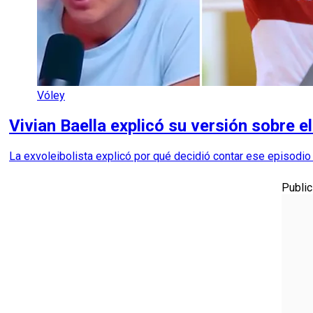
Vóley
Vivian Baella explicó su versión sobre e
La exvoleibolista explicó por qué decidió contar ese episodio 
Public