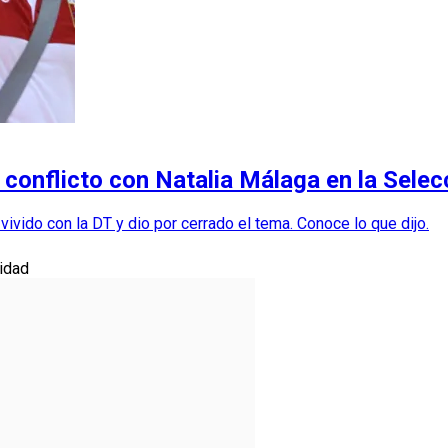
l conflicto con Natalia Málaga en la Sele
vivido con la DT y dio por cerrado el tema. Conoce lo que dijo.
idad