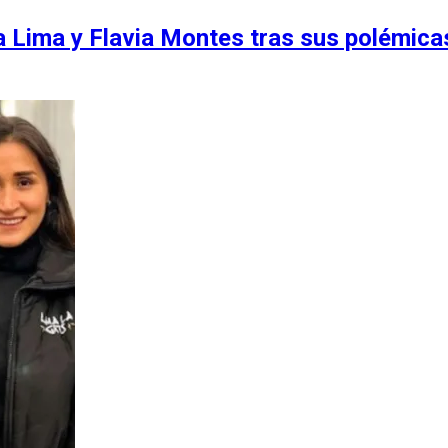
za Lima y Flavia Montes tras sus polémica