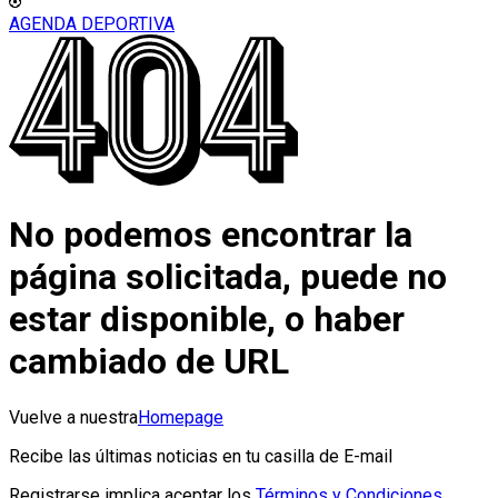
AGENDA DEPORTIVA
No podemos encontrar la
página solicitada, puede no
estar disponible, o haber
cambiado de URL
Vuelve a nuestra
Homepage
Recibe las últimas noticias en tu casilla de E-mail
Registrarse implica aceptar los
Términos y Condiciones