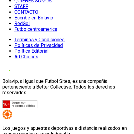
QUIENES SOMOS
STAFF
CONTACTO
Escribe en Bolavip
RedGol
Futbolcentroamerica
Términos y Condiciones
Políticas de Privacidad
Política Editorial
Ad Choices
Bolavip, al igual que Futbol Sites, es una compañía
perteneciente a Better Collective. Todos los derechos
reservados
Los juegos y apuestas deportivas a distancia realizados en
exceso pueden causar ludopatía