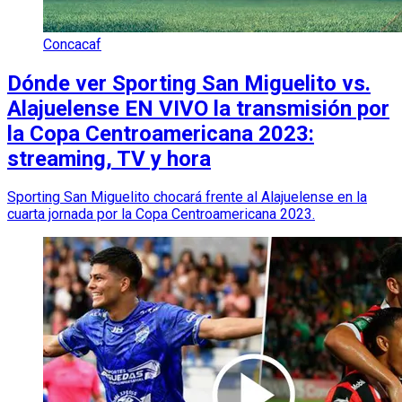
Concacaf
Dónde ver Sporting San Miguelito vs.
Alajuelense EN VIVO la transmisión por
la Copa Centroamericana 2023:
streaming, TV y hora
Sporting San Miguelito chocará frente al Alajuelense en la
cuarta jornada por la Copa Centroamericana 2023.