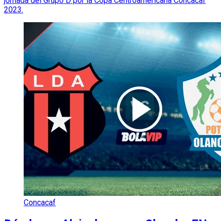
jornada del Grupo D por la Copa Centroamericana Concacaf
2023.
Concacaf