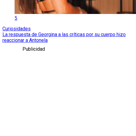
5
Curiosidades
La respuesta de Georgina a las críticas por su cuerpo hizo
reaccionar a Antonela
Publicidad