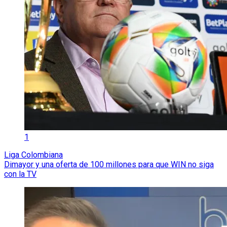
1
Liga Colombiana
Dimayor y una oferta de 100 millones para que WIN no siga
con la TV