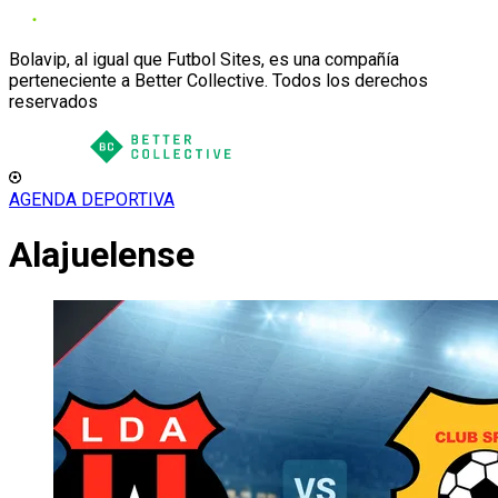
Bolavip, al igual que Futbol Sites, es una compañía
perteneciente a Better Collective. Todos los derechos
reservados
AGENDA DEPORTIVA
Alajuelense