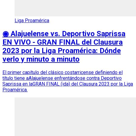
Liga Proamérica
◉ Alajuelense vs. Deportivo Saprissa
EN VIVO - GRAN FINAL del Clausura
2023 por la Liga Proamérica: Dónde
verlo y minuto a minuto
El primer capítulo del clásico costarricense definiendo el
título tiene aAlajuelense enfrentándose contra Deportivo
Saprissa en laGRAN FINAL (ida) del Clausura 2023 por la Liga
Proamérica.