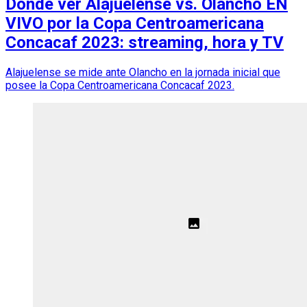
Dónde ver Alajuelense vs. Olancho EN
VIVO por la Copa Centroamericana
Concacaf 2023: streaming, hora y TV
Alajuelense se mide ante Olancho en la jornada inicial que
posee la Copa Centroamericana Concacaf 2023.