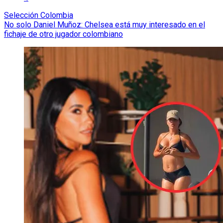
Selección Colombia
No solo Daniel Muñoz: Chelsea está muy interesado en el
fichaje de otro jugador colombiano