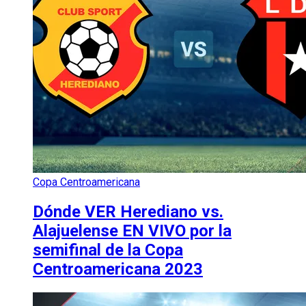
Copa Centroamericana
Dónde VER Herediano vs.
Alajuelense EN VIVO por la
semifinal de la Copa
Centroamericana 2023