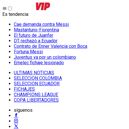
Es tendencia
:
Cae demanda contra Messi
Mastantuno-Fiorentina
El futuro de Juanfer
DT rechazó a Ecuador
Contrato de Enner Valencia con Boca
Fortuna Messi
Juventus va por un colombiano
Emelec fichaje lesionado
ULTIMAS NOTICIAS
SELECCION COLOMBIA
SELECCION ECUADOR
FICHAJES
CHAMPIONS LEAGUE
COPA LIBERTADORES
síguenos