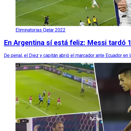
Eliminatorias Qatar 2022
En Argentina sí está feliz: Messi tardó 
De penal, el Diez y capitán abrió el marcador ante Ecuador en