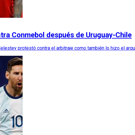
ontra Conmebol después de Uruguay-Chile
Celestey protestó contra el arbitraje como también lo hizo el arqu