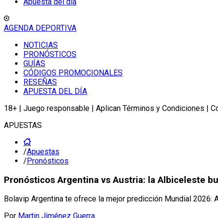
Apuesta del día
AGENDA DEPORTIVA
NOTICIAS
PRONÓSTICOS
GUÍAS
CÓDIGOS PROMOCIONALES
RESEÑAS
APUESTA DEL DÍA
18+ | Juego responsable | Aplican Términos y Condiciones | C
APUESTAS
/
Apuestas
/
Pronósticos
Pronósticos Argentina vs Austria: la Albiceleste 
Bolavip Argentina te ofrece la mejor predicción Mundial 2026: Ar
Por
Martin Jiménez Guerra