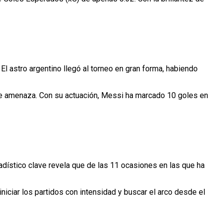
. El astro argentino llegó al torneo en gran forma, habiendo
te amenaza. Con su actuación, Messi ha marcado 10 goles en
adístico clave revela que de las 11 ocasiones en las que ha
niciar los partidos con intensidad y buscar el arco desde el