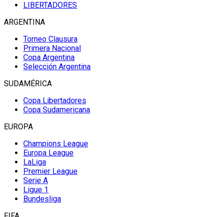
LIBERTADORES
ARGENTINA
Torneo Clausura
Primera Nacional
Copa Argentina
Selección Argentina
SUDAMÉRICA
Copa Libertadores
Copa Sudamericana
EUROPA
Champions League
Europa League
LaLiga
Premier League
Serie A
Ligue 1
Bundesliga
FIFA