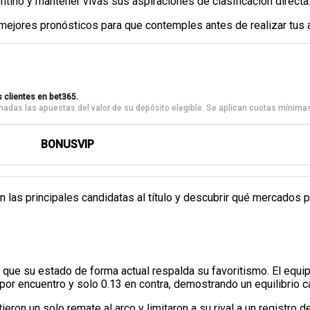
entino y mantener vivas sus aspiraciones de clasificación directa
es mejores pronósticos para que contemples antes de realizar tus
on las principales candidatas al título y descubrir qué mercados
que su estado de forma actual respalda su favoritismo. El equip
por encuentro y solo 0.13 en contra, demostrando un equilibrio c
eron un solo remate al arco y limitaron a su rival a un registro 