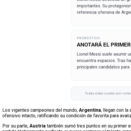
importantes. Su protagonismo
referencia ofensiva de Arg
PRONÓSTICO
ANOTARÁ EL PRIMER 
Lionel Messi suele asumir u
encuentra espacios. Tras hab
principales candidatos para 
Todas estas cuotas son corte
Los vigentes campeones del mundo,
Argentina
, llegan con l
ofensivo intacto, ratificando su condición de favorita para ava
Por su parte,
Austria
también sumó tres puntos en su primer en