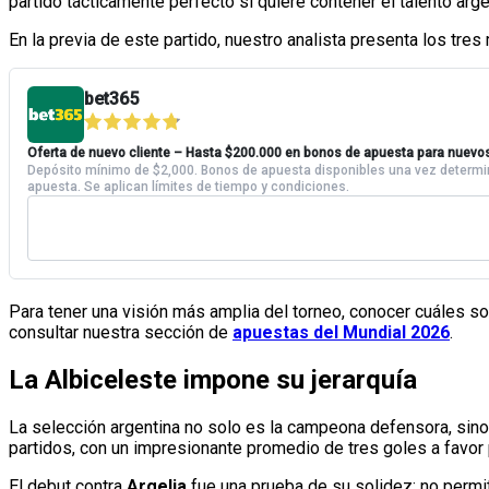
partido tácticamente perfecto si quiere contener el talento arg
En la previa de este partido, nuestro analista presenta los tr
Para tener una visión más amplia del torneo, conocer cuáles s
consultar nuestra sección de
apuestas del Mundial 2026
.
La Albiceleste impone su jerarquía
La selección argentina no solo es la campeona defensora, sino 
partidos, con un impresionante promedio de tres goles a favor 
El debut contra
Argelia
fue una prueba de su solidez: no permiti