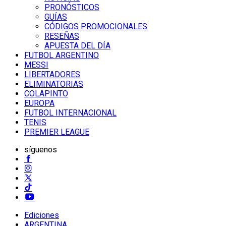
PRONÓSTICOS
GUÍAS
CÓDIGOS PROMOCIONALES
RESEÑAS
APUESTA DEL DÍA
FUTBOL ARGENTINO
MESSI
LIBERTADORES
ELIMINATORIAS
COLAPINTO
EUROPA
FUTBOL INTERNACIONAL
TENIS
PREMIER LEAGUE
síguenos
Ediciones
ARGENTINA