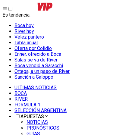
Es tendencia
:
Boca hoy
River hoy
Vélez puntero
Tabla anual
Oferta por Colidio
Enner, ofrecido a Boca
Salas se va de River
Boca vendió a Saracchi
Ortega, a un paso de River
Sanción a Galoppo
ULTIMAS NOTICIAS
BOCA
RIVER
FORMULA 1
SELECCIÓN ARGENTINA
APUESTAS
NOTICIAS
PRONÓSTICOS
GUÍAS