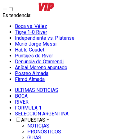
Es tendencia
:
Boca vs. Vélez
Tigre 1-0 River
Independiente vs. Platense
Murió Jorge Messi
Habló Coudet
Puntajes de River
Denuncia de Otamendi
Aníbal Moreno apuntado
Posteo Almada
Firmó Almada
ULTIMAS NOTICIAS
BOCA
RIVER
FORMULA 1
SELECCIÓN ARGENTINA
APUESTAS
NOTICIAS
PRONÓSTICOS
GUÍAS