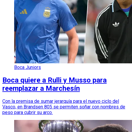
Boca Juniors
Boca quiere a Rulli y Musso para
reemplazar a Marchesín
Con la premisa de sumar jerarquía para el nuevo ciclo del
Vasco, en Brandsen 805 se permiten soñar con nombres de
peso para cubrir su arco.