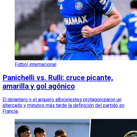
Fútbol internacional
Panichelli vs. Rulli: cruce picante,
amarilla y gol agónico
El delantero y el arquero albicelestes protagonizaron un
altercado y minutos más tarde la definición del partido en
Francia.