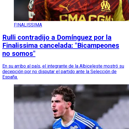
FINALISSIMA
Rulli contradijo a Domínguez por la
Finalissima cancelada: "Bicampeones
no somos"
En su arribo al país, el integrante de la Albiceleste mostró su
decepción por no disputar el partido ante la Selección de
España.