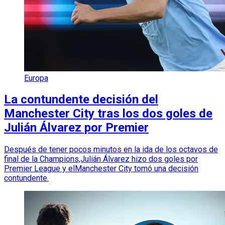
Europa
La contundente decisión del
Manchester City tras los dos goles de
Julián Álvarez por Premier
Después de tener pocos minutos en la ida de los octavos de
final de la Champions,Julián Álvarez hizo dos goles por
Premier League y elManchester City tomó una decisión
contundente.