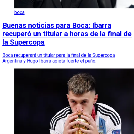
boca
Buenas noticias para Boca: Ibarra
recuperó un titular a horas de la final de
la Supercopa
Boca recuperará un titular para la final de la Supercopa
Argentina y Hugo Ibarra apieta fuerte el puño.