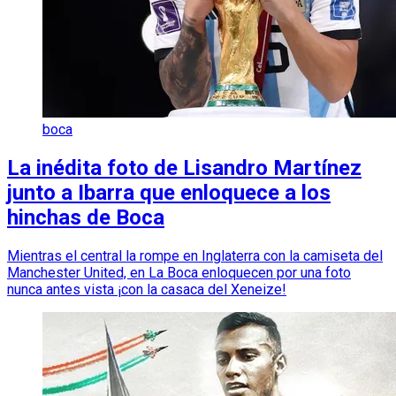
boca
La inédita foto de Lisandro Martínez
junto a Ibarra que enloquece a los
hinchas de Boca
Mientras el central la rompe en Inglaterra con la camiseta del
Manchester United, en La Boca enloquecen por una foto
nunca antes vista ¡con la casaca del Xeneize!