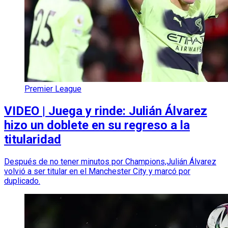
Premier League
VIDEO | Juega y rinde: Julián Álvarez
hizo un doblete en su regreso a la
titularidad
Después de no tener minutos por Champions,Julián Álvarez
volvió a ser titular en el Manchester City y marcó por
duplicado.