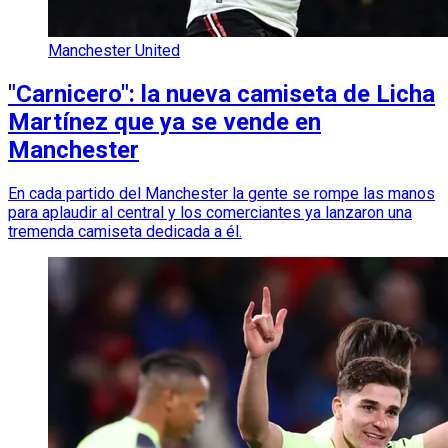
Manchester United
"Carnicero": la nueva camiseta de Licha
Martínez que ya se vende en
Manchester
En cada partido del Manchester la gente se rompe las manos
para aplaudir al central y los comerciantes ya lanzaron una
tremenda camiseta dedicada a él.