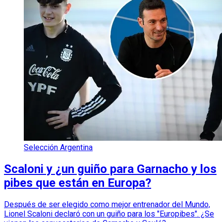
Selección Argentina
Scaloni y ¿un guiño para Garnacho y los
pibes que están en Europa?
Después de ser elegido como mejor entrenador del Mundo,
Lionel Scaloni declaró con un guiño para los "Europibes". ¿Se