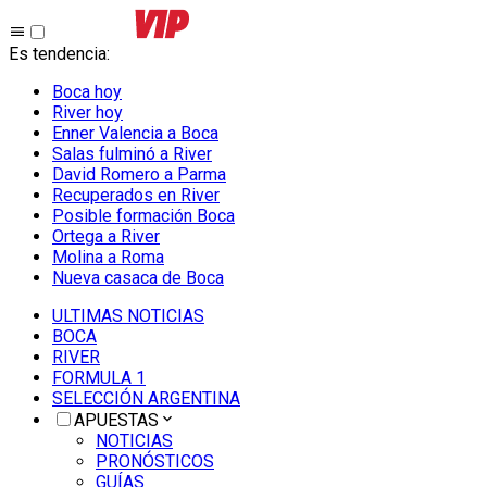
Es tendencia
:
Boca hoy
River hoy
Enner Valencia a Boca
Salas fulminó a River
David Romero a Parma
Recuperados en River
Posible formación Boca
Ortega a River
Molina a Roma
Nueva casaca de Boca
ULTIMAS NOTICIAS
BOCA
RIVER
FORMULA 1
SELECCIÓN ARGENTINA
APUESTAS
NOTICIAS
PRONÓSTICOS
GUÍAS