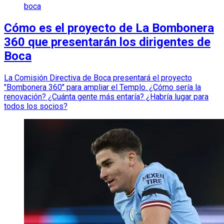
boca
Cómo es el proyecto de La Bombonera
360 que presentarán los dirigentes de
Boca
La Comisión Directiva de Boca presentará el proyecto
"Bombonera 360" para ampliar el Templo. ¿Cómo sería la
renovación? ¿Cuánta gente más entaría? ¿Habría lugar para
todos los socios?