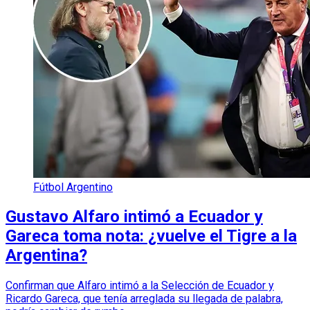
Fútbol Argentino
Gustavo Alfaro intimó a Ecuador y
Gareca toma nota: ¿vuelve el Tigre a la
Argentina?
Confirman que Alfaro intimó a la Selección de Ecuador y
Ricardo Gareca, que tenía arreglada su llegada de palabra,