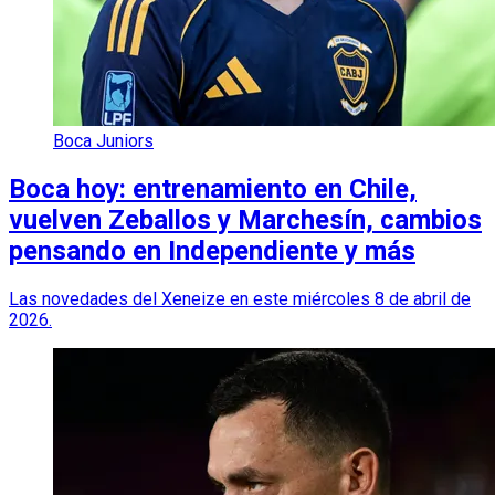
Boca Juniors
Boca hoy: entrenamiento en Chile,
vuelven Zeballos y Marchesín, cambios
pensando en Independiente y más
Las novedades del Xeneize en este miércoles 8 de abril de
2026.