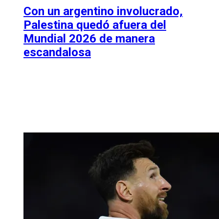
Con un argentino involucrado,
Palestina quedó afuera del
Mundial 2026 de manera
escandalosa