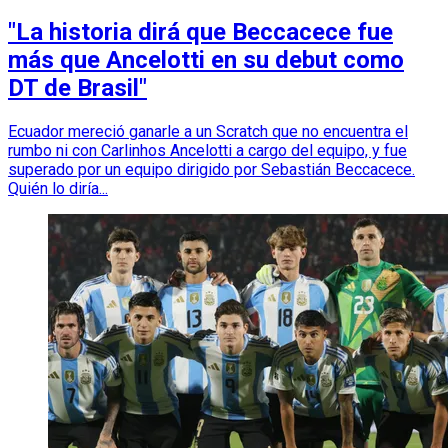
"La historia dirá que Beccacece fue
más que Ancelotti en su debut como
DT de Brasil"
Ecuador mereció ganarle a un Scratch que no encuentra el
rumbo ni con Carlinhos Ancelotti a cargo del equipo, y fue
superado por un equipo dirigido por Sebastián Beccacece.
Quién lo diría...