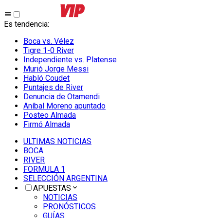
Es tendencia
:
Boca vs. Vélez
Tigre 1-0 River
Independiente vs. Platense
Murió Jorge Messi
Habló Coudet
Puntajes de River
Denuncia de Otamendi
Aníbal Moreno apuntado
Posteo Almada
Firmó Almada
ULTIMAS NOTICIAS
BOCA
RIVER
FORMULA 1
SELECCIÓN ARGENTINA
APUESTAS
NOTICIAS
PRONÓSTICOS
GUÍAS