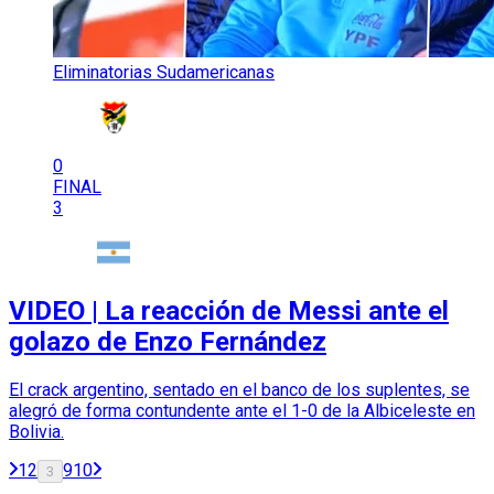
Eliminatorias Sudamericanas
0
FINAL
3
VIDEO | La reacción de Messi ante el
golazo de Enzo Fernández
El crack argentino, sentado en el banco de los suplentes, se
alegró de forma contundente ante el 1-0 de la Albiceleste en
Bolivia.
1
2
9
10
3