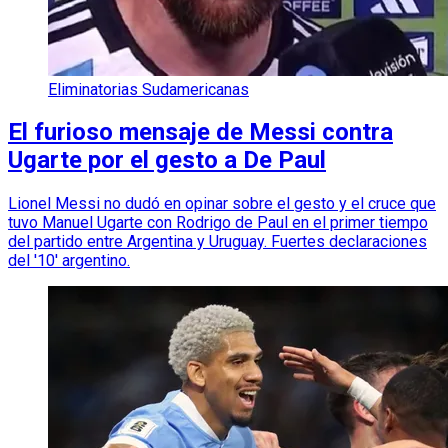
Eliminatorias Sudamericanas
El furioso mensaje de Messi contra
Ugarte por el gesto a De Paul
Lionel Messi no dudó en opinar sobre el gesto y el cruce que
tuvo Manuel Ugarte con Rodrigo de Paul en el primer tiempo
del partido entre Argentina y Uruguay. Fuertes declaraciones
del '10' argentino.