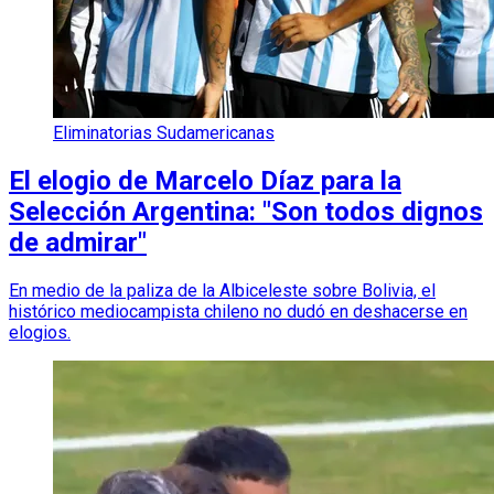
Eliminatorias Sudamericanas
El elogio de Marcelo Díaz para la
Selección Argentina: "Son todos dignos
de admirar"
En medio de la paliza de la Albiceleste sobre Bolivia, el
histórico mediocampista chileno no dudó en deshacerse en
elogios.