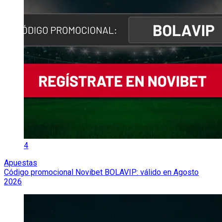
4
Apuestas
Código promocional Novibet BOLAVIP: válido en Agosto
2026