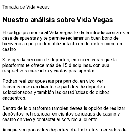
Tomada de Vida Vegas
Nuestro análisis sobre Vida Vegas
El código promocional Vida Vegas te da la introducción a esta
casa de apuestas y te permite reclamar un buen bono de
bienvenida que puedes utilizar tanto en deportes como en
casino.
Si eliges la sección de deportes, entonces verás que la
plataforma te ofrece más de 15 disciplinas, con sus
respectivos mercados y cuotas para apostar.
Podrás realizar apuestas pre partido, en vivo, ver
transmisiones en directo de partidos de deportes
seleccionados y también las estadísticas de dichos
encuentros.
Dentro de la plataforma también tienes la opción de realizar
depósitos, retiros, jugar en cientos de juegos de casino y
casino en vivo y contactar al servicio al cliente.
Aunque son pocos los deportes ofertados, los mercados de