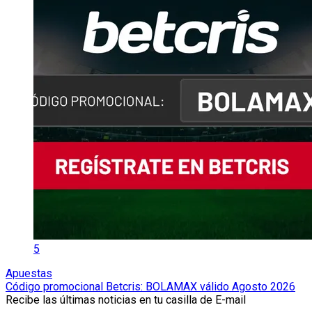
5
Apuestas
Código promocional Betcris: BOLAMAX válido Agosto 2026
Recibe las últimas noticias en tu casilla de E-mail