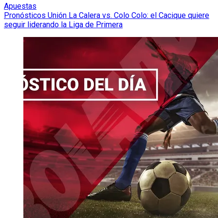
Apuestas
Pronósticos Unión La Calera vs. Colo Colo: el Cacique quiere
seguir liderando la Liga de Primera