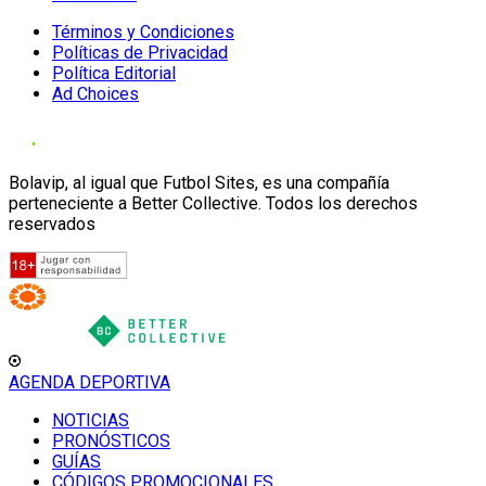
Términos y Condiciones
Políticas de Privacidad
Política Editorial
Ad Choices
Bolavip, al igual que Futbol Sites, es una compañía
perteneciente a Better Collective. Todos los derechos
reservados
AGENDA DEPORTIVA
NOTICIAS
PRONÓSTICOS
GUÍAS
CÓDIGOS PROMOCIONALES