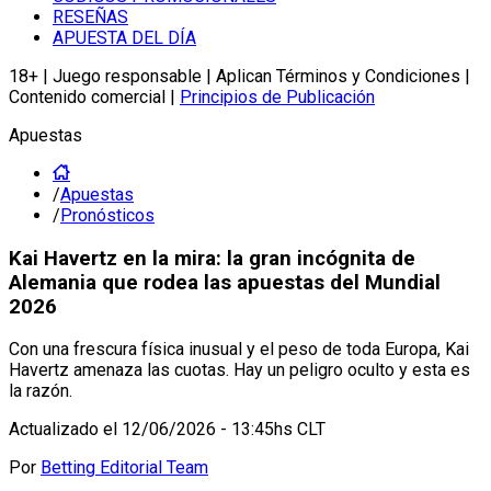
RESEÑAS
APUESTA DEL DÍA
18+ | Juego responsable | Aplican Términos y Condiciones |
Contenido comercial |
Principios de Publicación
Apuestas
/
Apuestas
/
Pronósticos
Kai Havertz en la mira: la gran incógnita de
Alemania que rodea las apuestas del Mundial
2026
Con una frescura física inusual y el peso de toda Europa, Kai
Havertz amenaza las cuotas. Hay un peligro oculto y esta es
la razón.
Actualizado el
12/06/2026 - 13:45hs CLT
Por
Betting Editorial Team