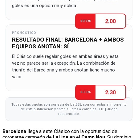
goles es una opción muy sólida.
2.00
BET365
PRONÓSTICO
RESULTADO FINAL: BARCELONA + AMBOS
EQUIPOS ANOTAN: SÍ
El Clásico suele regalar goles en ambas áreas y esta
vez no parece ser la excepción. La combinación de
triunfo del Barcelona y ambos anotan tiene mucho
valor.
2.30
BET365
Todas estas cuotas son cortesía de bet365, son correctas al momento
de esta publicación y están sujetas a cambios. +18 | Juego
responsable.
Barcelona
llega a este Clásico con la oportunidad de
coronarse campeón de
LaLiga
en el
Camp Nou
. Su dominio