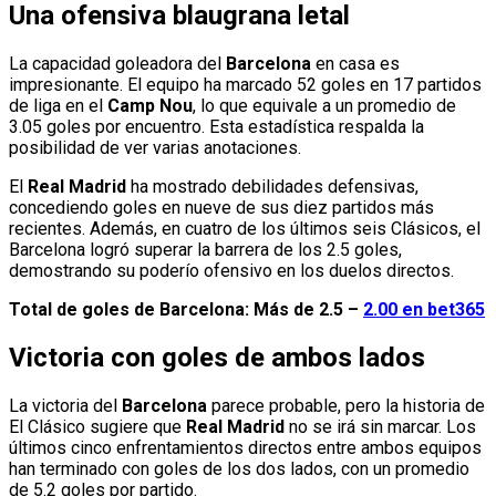
Una ofensiva blaugrana letal
La capacidad goleadora del
Barcelona
en casa es
impresionante. El equipo ha marcado 52 goles en 17 partidos
de liga en el
Camp Nou
, lo que equivale a un promedio de
3.05 goles por encuentro. Esta estadística respalda la
posibilidad de ver varias anotaciones.
El
Real Madrid
ha mostrado debilidades defensivas,
concediendo goles en nueve de sus diez partidos más
recientes. Además, en cuatro de los últimos seis Clásicos, el
Barcelona logró superar la barrera de los 2.5 goles,
demostrando su poderío ofensivo en los duelos directos.
Total de goles de Barcelona:
Más de 2.5 –
2.00 en bet365
Victoria con goles de ambos lados
La victoria del
Barcelona
parece probable, pero la historia de
El Clásico sugiere que
Real Madrid
no se irá sin marcar. Los
últimos cinco enfrentamientos directos entre ambos equipos
han terminado con goles de los dos lados, con un promedio
de 5.2 goles por partido.