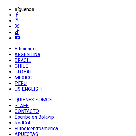
síguenos
Ediciones
ARGENTINA
BRASIL
CHILE
GLOBAL
MÉXICO
PERU
US ENGLISH
QUIENES SOMOS
STAFF
CONTACTO
Escribe en Bolavip
RedGol
Futbolcentroamerica
APUESTAS