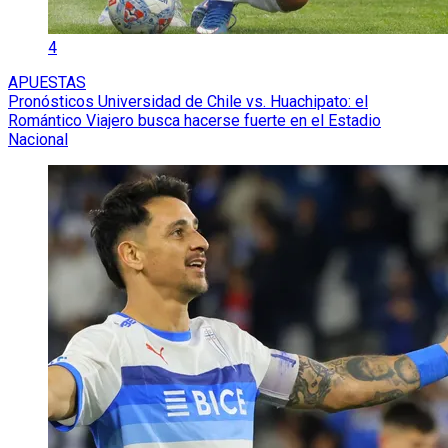
4
APUESTAS
Pronósticos Universidad de Chile vs. Huachipato: el
Romántico Viajero busca hacerse fuerte en el Estadio
Nacional