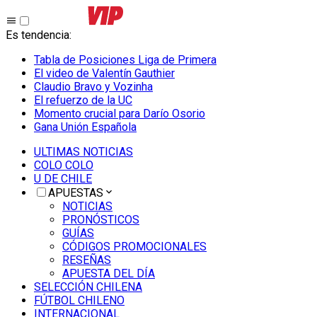
Es tendencia
:
Tabla de Posiciones Liga de Primera
El video de Valentín Gauthier
Claudio Bravo y Vozinha
El refuerzo de la UC
Momento crucial para Darío Osorio
Gana Unión Española
ULTIMAS NOTICIAS
COLO COLO
U DE CHILE
APUESTAS
NOTICIAS
PRONÓSTICOS
GUÍAS
CÓDIGOS PROMOCIONALES
RESEÑAS
APUESTA DEL DÍA
SELECCIÓN CHILENA
FÚTBOL CHILENO
INTERNACIONAL