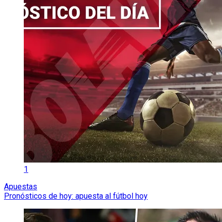
1
Apuestas
Pronósticos de hoy: apuesta al fútbol hoy