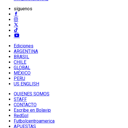
síguenos
Ediciones
ARGENTINA
BRASIL
CHILE
GLOBAL
MÉXICO
PERU
US ENGLISH
QUIENES SOMOS
STAFF
CONTACTO
Escribe en Bolavip
RedGol
Futbolcentroamerica
APUESTAS