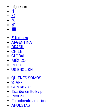
síguenos
Ediciones
ARGENTINA
BRASIL
CHILE
GLOBAL
MÉXICO
PERU
US ENGLISH
QUIENES SOMOS
STAFF
CONTACTO
Escribe en Bolavip
RedGol
Futbolcentroamerica
APUESTAS