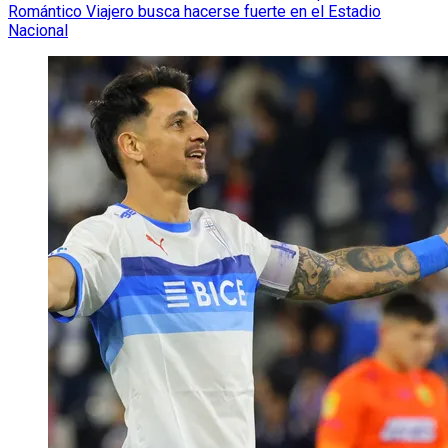
Romántico Viajero busca hacerse fuerte en el Estadio
Nacional