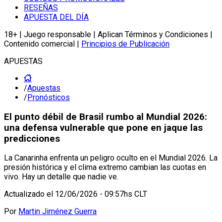
RESEÑAS
APUESTA DEL DÍA
18+ | Juego responsable | Aplican Términos y Condiciones |
Contenido comercial |
Principios de Publicación
APUESTAS
/
Apuestas
/
Pronósticos
El punto débil de Brasil rumbo al Mundial 2026:
una defensa vulnerable que pone en jaque las
predicciones
La Canarinha enfrenta un peligro oculto en el Mundial 2026. La
presión histórica y el clima extremo cambian las cuotas en
vivo. Hay un detalle que nadie ve.
Actualizado el
12/06/2026 - 09:57hs CLT
Por
Martin Jiménez Guerra