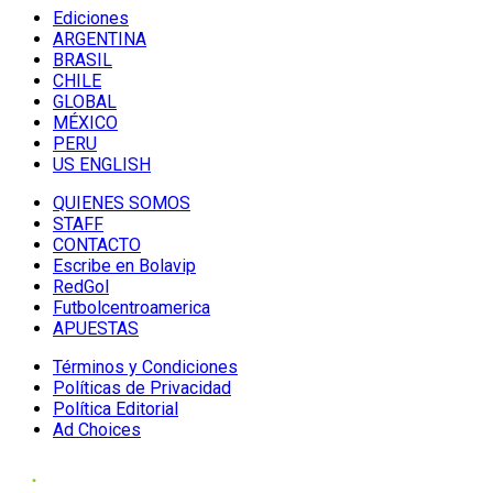
Ediciones
ARGENTINA
BRASIL
CHILE
GLOBAL
MÉXICO
PERU
US ENGLISH
QUIENES SOMOS
STAFF
CONTACTO
Escribe en Bolavip
RedGol
Futbolcentroamerica
APUESTAS
Términos y Condiciones
Políticas de Privacidad
Política Editorial
Ad Choices