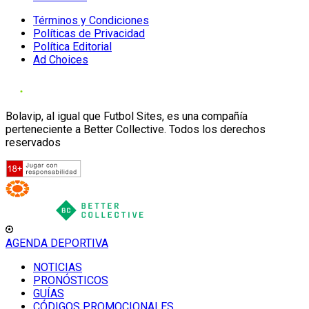
Términos y Condiciones
Políticas de Privacidad
Política Editorial
Ad Choices
Bolavip, al igual que Futbol Sites, es una compañía
perteneciente a Better Collective. Todos los derechos
reservados
AGENDA DEPORTIVA
NOTICIAS
PRONÓSTICOS
GUÍAS
CÓDIGOS PROMOCIONALES