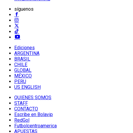
síguenos
Ediciones
ARGENTINA
BRASIL
CHILE
GLOBAL
MÉXICO
PERU
US ENGLISH
QUIENES SOMOS
STAFF
CONTACTO
Escribe en Bolavip
RedGol
Futbolcentroamerica
APUESTAS