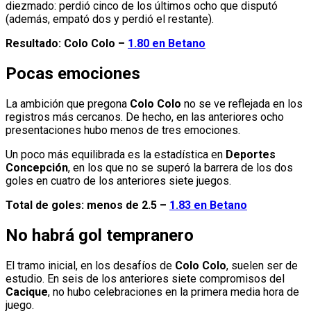
diezmado: perdió cinco de los últimos ocho que disputó
(además, empató dos y perdió el restante).
Resultado: Colo Colo –
1.80 en Betano
Pocas emociones
La ambición que pregona
Colo Colo
no se ve reflejada en los
registros más cercanos. De hecho, en las anteriores ocho
presentaciones hubo menos de tres emociones.
Un poco más equilibrada es la estadística en
Deportes
Concepción
, en los que no se superó la barrera de los dos
goles en cuatro de los anteriores siete juegos.
Total de goles: menos de 2.5 –
1.83 en Betano
No habrá gol tempranero
El tramo inicial, en los desafíos de
Colo Colo
, suelen ser de
estudio. En seis de los anteriores siete compromisos del
Cacique
, no hubo celebraciones en la primera media hora de
juego.