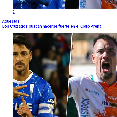
2
Apuestas
Los Cruzados buscan hacerse fuerte en el Claro Arena