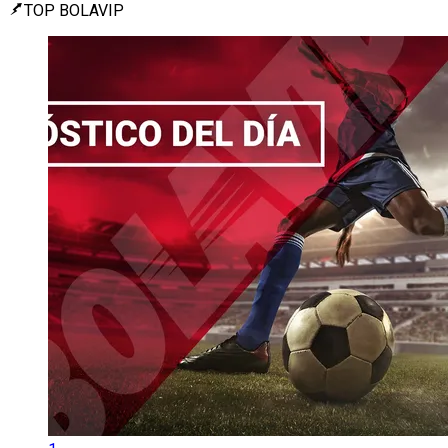
TOP BOLAVIP