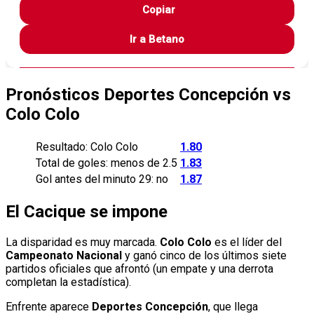
Pronósticos Deportes Concepción vs
Colo Colo
Resultado: Colo Colo
1.80
Total de goles: menos de 2.5
1.83
Gol antes del minuto 29: no
1.87
El Cacique se impone
La disparidad es muy marcada.
Colo Colo
es el líder del
Campeonato Nacional
y ganó cinco de los últimos siete
partidos oficiales que afrontó (un empate y una derrota
completan la estadística).
Enfrente aparece
Deportes Concepción
, que llega