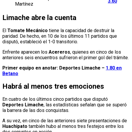
3.60
Martínez
Limache abre la cuenta
El
Tomate Mecánico
tiene la capacidad de destruir la
paridad. De hecho, en 10 de los últimos 11 partidos que
disputó, estableció el 1-0 transitorio.
Enfrente aparecen los
Acereros
, quienes en cinco de los
anteriores seis encuentros sufrieron el primer gol del trámite.
Primer equipo en anotar: Deportes Limache –
1.80 en
Betano
Habrá al menos tres emociones
En cuatro de los últimos cinco partidos que disputó
Deportes Limache
, las estadísticas señalan que se superó
la barrera de las dos conquistas.
A su vez, en cinco de las anteriores siete presentaciones de
Huachipato
también hubo al menos tres festejos entre los
dos conjuntos en acción.