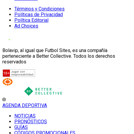
Términos y Condiciones
Políticas de Privacidad
Política Editorial
Ad Choices
Bolavip, al igual que Futbol Sites, es una compañía
perteneciente a Better Collective. Todos los derechos
reservados
AGENDA DEPORTIVA
NOTICIAS
PRONÓSTICOS
GUÍAS
CÓDIGOS PROMOCIONALES