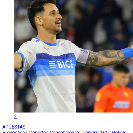
3
APUESTAS
Pronósticos Deportes Concepción vs. Universidad Católica: