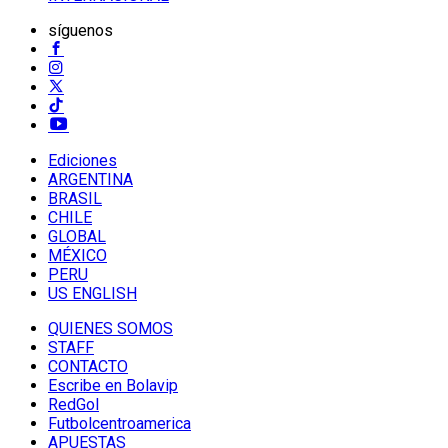
síguenos
Ediciones
ARGENTINA
BRASIL
CHILE
GLOBAL
MÉXICO
PERU
US ENGLISH
QUIENES SOMOS
STAFF
CONTACTO
Escribe en Bolavip
RedGol
Futbolcentroamerica
APUESTAS