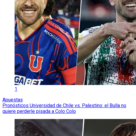
1
Apuestas
Pronósticos Universidad de Chile vs. Palestino: el Bulla no
quiere perderle pisada a Colo Colo