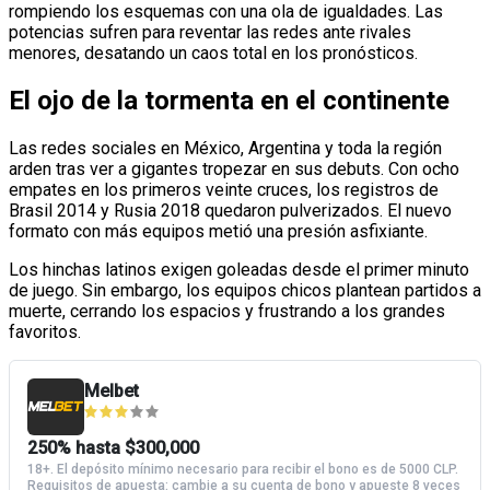
rompiendo los esquemas con una ola de igualdades. Las
potencias sufren para reventar las redes ante rivales
menores, desatando un caos total en los pronósticos.
El ojo de la tormenta en el continente
Las redes sociales en México, Argentina y toda la región
arden tras ver a gigantes tropezar en sus debuts. Con ocho
empates en los primeros veinte cruces, los registros de
Brasil 2014 y Rusia 2018 quedaron pulverizados. El nuevo
formato con más equipos metió una presión asfixiante.
Los hinchas latinos exigen goleadas desde el primer minuto
de juego. Sin embargo, los equipos chicos plantean partidos a
muerte, cerrando los espacios y frustrando a los grandes
favoritos.