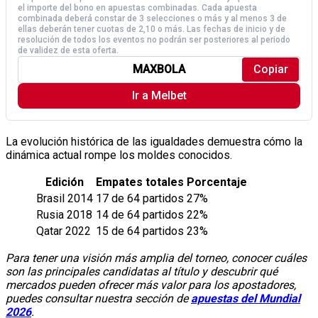
La evolución histórica de las igualdades demuestra cómo la
dinámica actual rompe los moldes conocidos.
Edición
Empates totales
Porcentaje
Brasil 2014
17 de 64 partidos
27%
Rusia 2018
14 de 64 partidos
22%
Qatar 2022
15 de 64 partidos
23%
Para tener una visión más amplia del torneo, conocer cuáles
son las principales candidatas al título y descubrir qué
mercados pueden ofrecer más valor para los apostadores,
puedes consultar nuestra sección de
apuestas del Mundial
2026
.