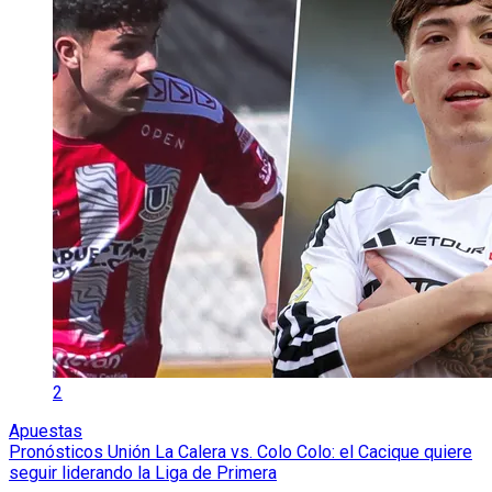
2
Apuestas
Pronósticos Unión La Calera vs. Colo Colo: el Cacique quiere
seguir liderando la Liga de Primera