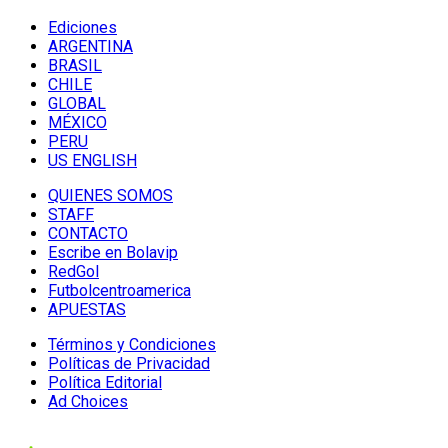
Ediciones
ARGENTINA
BRASIL
CHILE
GLOBAL
MÉXICO
PERU
US ENGLISH
QUIENES SOMOS
STAFF
CONTACTO
Escribe en Bolavip
RedGol
Futbolcentroamerica
APUESTAS
Términos y Condiciones
Políticas de Privacidad
Política Editorial
Ad Choices