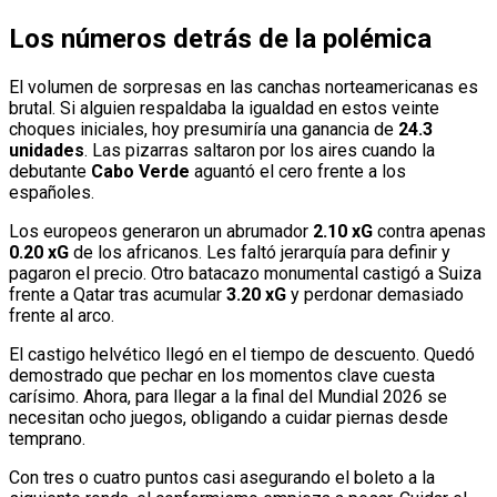
Los números detrás de la polémica
El volumen de sorpresas en las canchas norteamericanas es
brutal. Si alguien respaldaba la igualdad en estos veinte
choques iniciales, hoy presumiría una ganancia de
24.3
unidades
. Las pizarras saltaron por los aires cuando la
debutante
Cabo Verde
aguantó el cero frente a los
españoles.
Los europeos generaron un abrumador
2.10 xG
contra apenas
0.20 xG
de los africanos. Les faltó jerarquía para definir y
pagaron el precio. Otro batacazo monumental castigó a Suiza
frente a Qatar tras acumular
3.20 xG
y perdonar demasiado
frente al arco.
El castigo helvético llegó en el tiempo de descuento. Quedó
demostrado que pechar en los momentos clave cuesta
carísimo. Ahora, para llegar a la final del Mundial 2026 se
necesitan ocho juegos, obligando a cuidar piernas desde
temprano.
Con tres o cuatro puntos casi asegurando el boleto a la