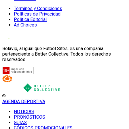
Términos y Condiciones
Políticas de Privacidad
Política Editorial
Ad Choices
Bolavip, al igual que Futbol Sites, es una compañía
perteneciente a Better Collective. Todos los derechos
reservados
AGENDA DEPORTIVA
NOTICIAS
PRONÓSTICOS
GUÍAS
CÓDIGOS PROMOCIONALES