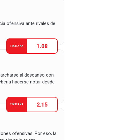
ia ofensiva ante rivales de
1.08
TIKITAKA
marcharse al descanso con
ebería hacerse notar desde
2.15
TIKITAKA
ones ofensivas. Por eso, la