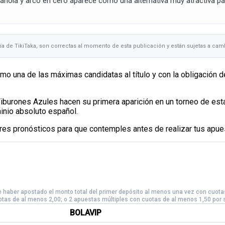
añola y arco en cero aparece como una alternativa muy atractiva par
ía de TikiTaka, son correctas al momento de esta publicación y están sujetas a cam
mo una de las máximas candidatas al título y con la obligación 
Tiburones Azules hacen su primera aparición en un torneo de es
inio absoluto español.
jores pronósticos para que contemples antes de realizar tus apue