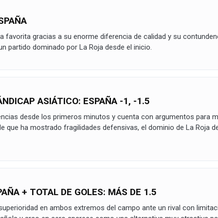
ESPAÑA
 favorita gracias a su enorme diferencia de calidad y su contundenc
un partido dominado por La Roja desde el inicio.
NDICAP ASIÁTICO: ESPAÑA -1, -1.5
encias desde los primeros minutos y cuenta con argumentos para 
e que ha mostrado fragilidades defensivas, el dominio de La Roja d
AÑA + TOTAL DE GOLES: MÁS DE 1.5
uperioridad en ambos extremos del campo ante un rival con limitaci