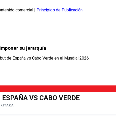
ontenido comercial |
Principios de Publicación
imponer su jerarquía
ebut de España vs Cabo Verde en el Mundial 2026.
 ESPAÑA VS CABO VERDE
IKITAKA