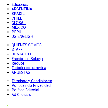
Ediciones
ARGENTINA
BRASIL
CHILE
GLOBAL
MÉXICO
PERU
US ENGLISH
QUIENES SOMOS
STAFF
CONTACTO
Escribe en Bolavip
RedGol
Futbolcentroamerica
APUESTAS
Términos y Condiciones
Políticas de Privacidad
Política Editorial
Ad Choices