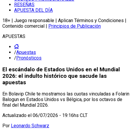
RESEÑAS
APUESTA DEL DÍA
18+ | Juego responsable | Aplican Términos y Condiciones |
Contenido comercial |
Principios de Publicación
APUESTAS
/
Apuestas
/
Pronósticos
El escándalo de Estados Unidos en el Mundial
2026: el indulto histórico que sacude las
apuestas
En Bolavip Chile te mostramos las cuotas vinculadas a Folarin
Balogun en Estados Unidos vs Bélgica, por los octavos de
final del Mundial 2026.
Actualizado el
06/07/2026 - 19:16hs CLT
Por
Leonardo Schwarz