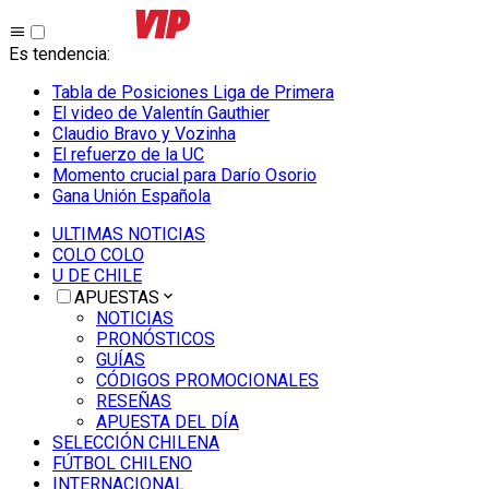
Es tendencia
:
Tabla de Posiciones Liga de Primera
El video de Valentín Gauthier
Claudio Bravo y Vozinha
El refuerzo de la UC
Momento crucial para Darío Osorio
Gana Unión Española
ULTIMAS NOTICIAS
COLO COLO
U DE CHILE
APUESTAS
NOTICIAS
PRONÓSTICOS
GUÍAS
CÓDIGOS PROMOCIONALES
RESEÑAS
APUESTA DEL DÍA
SELECCIÓN CHILENA
FÚTBOL CHILENO
INTERNACIONAL