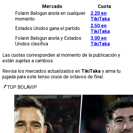
Mercado
Cuota
Folarin Balogun anota en cualquier
2.20 en
momento
TikiTaka
2.50 en
Estados Unidos gana el partido
TikiTaka
Folarin Balogun anota y Estados
3.00 en
Unidos clasifica
TikiTaka
Las cuotas corresponden al momento de la publicación y
están sujetas a cambios.
Revisa los mercados actualizados en
TikiTaka
y arma tu
jugada para este tenso cruce de octavos de final.
TOP BOLAVIP