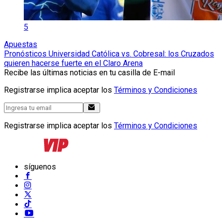
5
Apuestas
Pronósticos Universidad Católica vs. Cobresal: los Cruzados
quieren hacerse fuerte en el Claro Arena
Recibe las últimas noticias en tu casilla de E-mail
Registrarse implica aceptar los
Términos y Condiciones
Registrarse implica aceptar los
Términos y Condiciones
síguenos