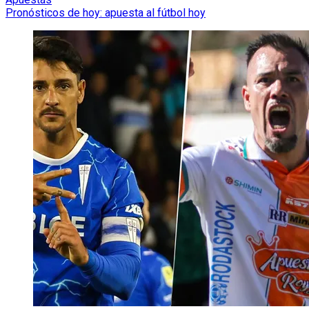
Pronósticos de hoy: apuesta al fútbol hoy