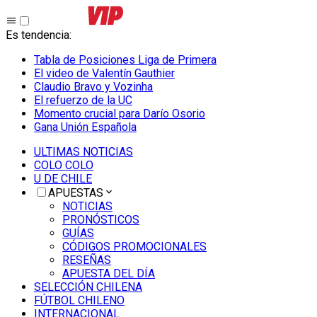
Es tendencia
:
Tabla de Posiciones Liga de Primera
El video de Valentín Gauthier
Claudio Bravo y Vozinha
El refuerzo de la UC
Momento crucial para Darío Osorio
Gana Unión Española
ULTIMAS NOTICIAS
COLO COLO
U DE CHILE
APUESTAS
NOTICIAS
PRONÓSTICOS
GUÍAS
CÓDIGOS PROMOCIONALES
RESEÑAS
APUESTA DEL DÍA
SELECCIÓN CHILENA
FÚTBOL CHILENO
INTERNACIONAL