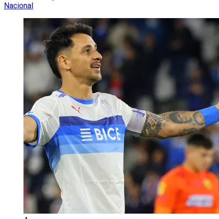
Nacional