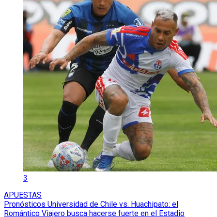
3
APUESTAS
Pronósticos Universidad de Chile vs. Huachipato: el
Romántico Viajero busca hacerse fuerte en el Estadio