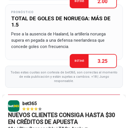
2.00
BET365
PRONÓSTICO
TOTAL DE GOLES DE NORUEGA: MÁS DE
1.5
Pese a la ausencia de Haaland, la artillería noruega
supera en pegada a una defensa neerlandesa que
concede goles con frecuencia.
3.25
BET365
Todas estas cuotas son cortesía de bet365, son correctas al momento
de esta publicación y están sujetas a cambios. +18 | Juego
responsable.