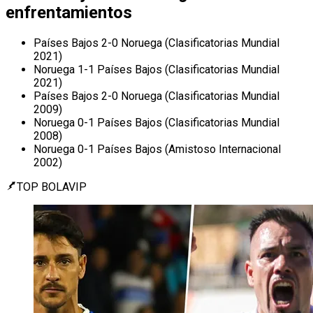
enfrentamientos
Países Bajos 2-0 Noruega (Clasificatorias Mundial
2021)
Noruega 1-1 Países Bajos (Clasificatorias Mundial
2021)
Países Bajos 2-0 Noruega (Clasificatorias Mundial
2009)
Noruega 0-1 Países Bajos (Clasificatorias Mundial
2008)
Noruega 0-1 Países Bajos (Amistoso Internacional
2002)
TOP BOLAVIP