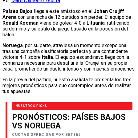
Por
Martin Jiménez Guerra
Países Bajos
llega a este amistoso en el
Johan Cruijff
Arena
con una racha de 12 partidos sin perder. El equipo de
Ronald Koeman
viene de golear 4-0 a
Lituania
, ratificando
su dominio y su estilo de juego basado en la posesión del
balón.
Noruega
, por su parte, atraviesa un momento excepcional
tras una campaña clasificatoria perfecta y una contundente
victoria 4-1 sobre
Italia
. El equipo escandinavo llega con la
confianza necesaria para desafiar a la ‘Oranje’ en su propia
casa, prometiendo un duelo intenso y con muchas emociones.
En la previa del partido, nuestro analista te presenta los tres
mejores pronósticos para que contemples antes de realizar
tus apuestas.
NUESTROS PICKS
PRONÓSTICOS: PAÍSES BAJOS
VS NORUEGA
CUOTAS OFRECIDAS POR BET365