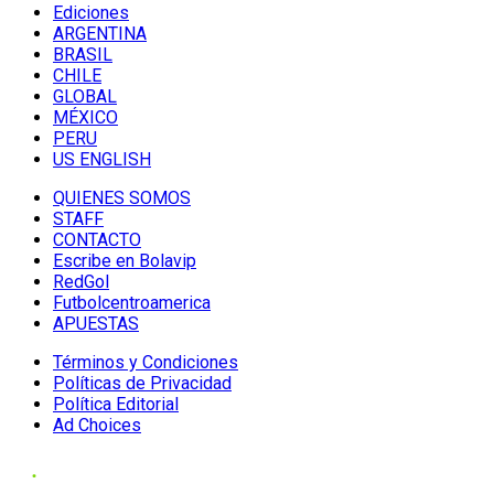
Ediciones
ARGENTINA
BRASIL
CHILE
GLOBAL
MÉXICO
PERU
US ENGLISH
QUIENES SOMOS
STAFF
CONTACTO
Escribe en Bolavip
RedGol
Futbolcentroamerica
APUESTAS
Términos y Condiciones
Políticas de Privacidad
Política Editorial
Ad Choices