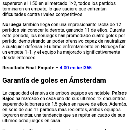
superaron el 1.50 en el mercado 1×2, todos los partidos
terminaron en empate, lo que sugiere que enfrentan
dificultades contra rivales competitivos.
Noruega
también llega con una impresionante racha de 12
partidos sin conocer la derrota, ganando 11 de ellos. Durante
este período, los noruegos han promediado cuatro goles por
partido, demostrando un poder ofensivo capaz de neutralizar
a cualquier defensa. El último enfrentamiento en Noruega fue
un empate 1-1, y el equipo ha mejorado significativamente
desde entonces.
Resultado Final: Empate –
4.00 en bet365
Garantía de goles en Ámsterdam
La capacidad ofensiva de ambos equipos es notable.
Países
Bajos
ha marcado en cada uno de sus últimos 12 encuentros,
superando la barrera de 1.5 goles en nueve de ellos. Además,
en seis de sus 11 partidos más recientes, ambos equipos
lograron anotar, una tendencia que se repite en cuatro de sus
últimos ocho juegos en casa.