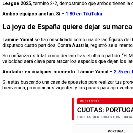
League 2025
, terminó 2-2, demostrando que ambos tienen la 
Ambos equipos anotan: Sí –
1.80 en
TikiTaka
La joya de España quiere dejar su marca
Lamine Yamal
se ha consolidado como una de las figuras del t
disputado cuatro partidos. Contra
Austria
, registró seis inten
Su confianza es total, como declaró tras el último partido: “El
velocidad será clave para atacar los espacios que dejen los la
Anotador en cualquier momento: Lamine Yamal –
2.75 en
Si estás buscando una casa de apuestas para realizar tus pron
bienvenida, promociones vigentes y los pasos para aprovechar 
CUOTAS 1X2
CUOTAS: PORTUG
CUOTAS OFRECIDAS POR TIKITA
PORTUGAL