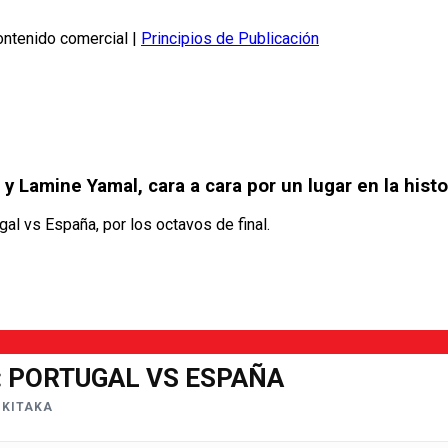
ontenido comercial |
Principios de Publicación
y Lamine Yamal, cara a cara por un lugar en la histo
gal vs España, por los octavos de final.
 PORTUGAL VS ESPAÑA
IKITAKA