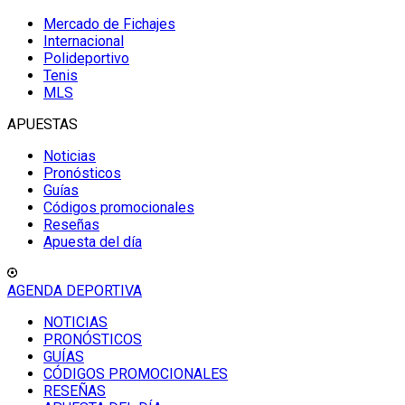
Mercado de Fichajes
Internacional
Polideportivo
Tenis
MLS
APUESTAS
Noticias
Pronósticos
Guías
Códigos promocionales
Reseñas
Apuesta del día
AGENDA DEPORTIVA
NOTICIAS
PRONÓSTICOS
GUÍAS
CÓDIGOS PROMOCIONALES
RESEÑAS