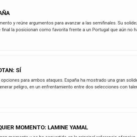
PAÑA
ento y reúne argumentos para avanzar a las semifinales. Su solidez
final la posicionan como favorita frente a un Portugal que aún no h
TAN: SÍ
 opciones para ambos ataques. España ha mostrado una gran solide
 generar peligro, en un enfrentamiento entre dos selecciones con tal
QUIER MOMENTO: LAMINE YAMAL