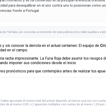
ran momento y se ha convertido en la principal referencia ofensiva
dad para desequilibrar en el uno contra uno lo posicionan como uno
rencias frente a Portugal.
ía de TikiTaka, son correctas al momento de esta publicación y están sujetas a cam
s y sin conocer la derrota en el actual certamen. El equipo de
Cri
ridad en el campo.
na racha impresionante. La Furia Roja debe asumir los riesgos d
ando imponer sus condiciones desde el inicio.
jores pronósticos para que contemples antes de realizar tus apue