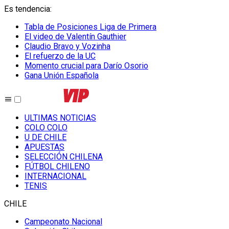
Es tendencia
:
Tabla de Posiciones Liga de Primera
El video de Valentín Gauthier
Claudio Bravo y Vozinha
El refuerzo de la UC
Momento crucial para Darío Osorio
Gana Unión Española
ULTIMAS NOTICIAS
COLO COLO
U DE CHILE
APUESTAS
SELECCIÓN CHILENA
FÚTBOL CHILENO
INTERNACIONAL
TENIS
CHILE
Campeonato Nacional